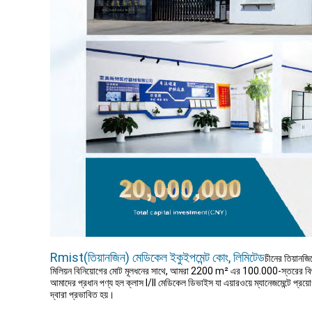
Rmist(তিয়ানজিন) মেডিকেল ইকুইপমেন্ট কোং, লিমিটেড
চীনের তিয়ানজ
মিলিয়ন বিনিয়োগের মোট মূলধনের সাথে, আমরা 2200 m² এর 100.000-স্তরের বিশ
আমাদের প্রধান পণ্য হল ক্লাস I/ll মেডিকেল ডিভাইস যা এয়ারওয়ে ম্যানেজমেন্টে প্রয়োগ ক
দ্বারা প্রভাবিত হয়।