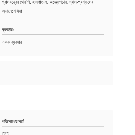
শ্বাসযন্ত্রের থেরাপি, হাসপাতাল, অস্ত্রোপচার, শ্বাস-প্রশ্বাসের
অ্যানেশেসিয়া
ব্যবহার:
একক ব্যবহার
পরিশোধের শর্ত
টি/টি