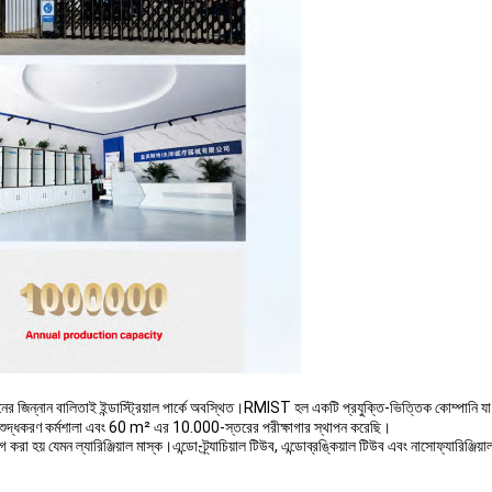
িনের জিন্নান বালিতাই ইন্ডাস্ট্রিয়াল পার্কে অবস্থিত।RMIST হল একটি প্রযুক্তি-ভিত্তিক কোম্পানি
ুদ্ধকরণ কর্মশালা এবং 60 m² এর 10.000-স্তরের পরীক্ষাগার স্থাপন করেছি।
রা হয় যেমন ল্যারিঞ্জিয়াল মাস্ক।এন্ডো-ট্র্যাচিয়াল টিউব, এন্ডোব্রঙ্কিয়াল টিউব এবং নাসোফ্যারিঞ্জিয়