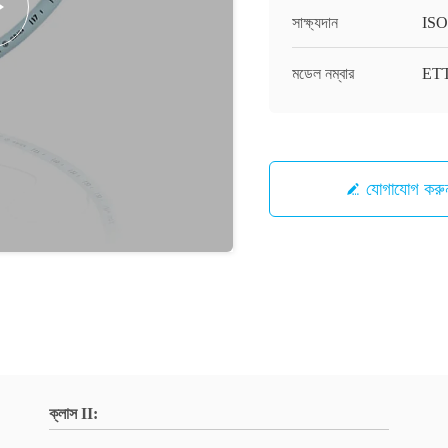
সাক্ষ্যদান
ISO
মডেল নম্বার
ET
যোগাযোগ করু
ক্লাস II: