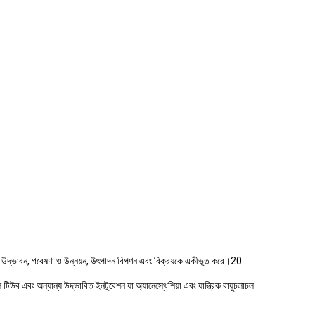
 যা উদ্ভাবন, গবেষণা ও উন্নয়ন, উৎপাদন বিপণন এবং বিক্রয়কে একীভূত করে।20
াল টিউব এবং অন্যান্য উদ্ভাবিত ইনটুবেশন যা অ্যানেস্থেশিয়া এবং যান্ত্রিক বায়ুচলাচল