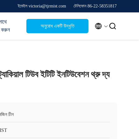
ইমেইল victoria@tjrmist.com
টেলিফোন 86-22-58351817
সাথে


অনুরোধ একটি উদ্ধৃতি
 করুন
্যাকিয়াল টিউব ইটিটি ইনটিউবেশন থ্রু দ্য
ানজিন চীন
IST