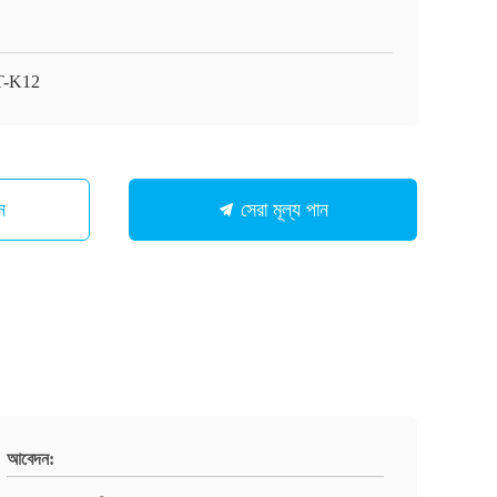
T-K12
ন
সেরা মূল্য পান
আবেদন: