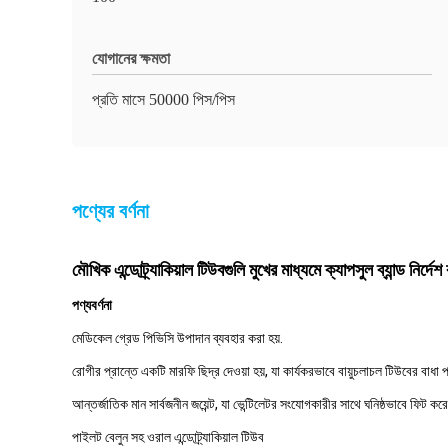
যোগানের ক্ষমতা
প্রতি মাসে 50000 পিস/পিস
পণ্যের বর্ণনা
মৌখিক এন্ডোট্র্যাকিয়াল টিউবগুলি মুখের মাধ্যমে ক্যাপসুল ব্যান্ড নির্দেশ
পণ্য
বর্ণনা
মেডিকেল গ্রেড পিভিসি উপাদান ব্যবহার করা হয়.
রোগীর প্রান্তে একটি মারফি ছিদ্র দেওয়া হয়, যা কার্যকরভাবে বায়ুচলাচল টিউবের বাধ
আন্তর্জাতিক মান সার্বজনীন জয়েন্ট, যা ভেন্টিলেটর সংযোগকারীর সাথে ঘনিষ্ঠভাবে ফিট কর
পাইলট বেলুন সহ ওরাল এন্ডোট্র্যাকিয়াল টিউব