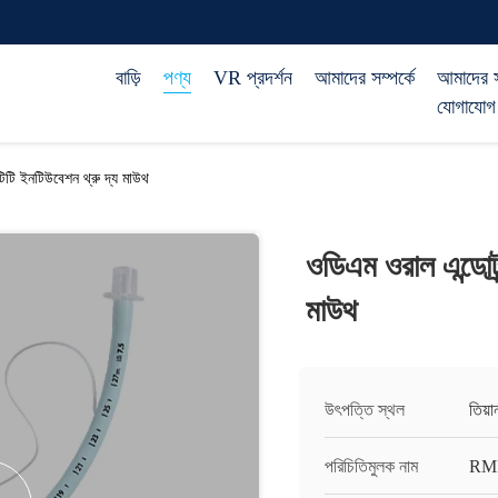
বাড়ি
পণ্য
VR প্রদর্শন
আমাদের সম্পর্কে
আমাদের 
যোগাযোগ
টিটি ইনটিউবেশন থ্রু দ্য মাউথ
ওডিএম ওরাল এন্ডোট্র
মাউথ
উৎপত্তি স্থল
তিয়
পরিচিতিমুলক নাম
RM