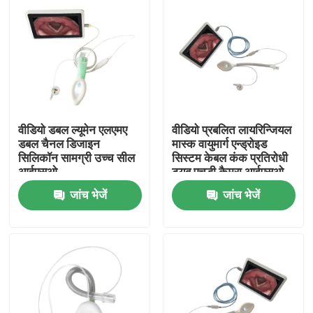
वीडियो डबल ल्यूमेन एलएमए
वीडियो प्रबलित लायरिन्जियल
डबल चैनल डिजाइन
मास्क वायुमार्ग एन्ड्रोइड
सिलिकॉन सामग्री उच्च सील
सिस्टम केबल कंक प्रतिरोधी
आईएसओ
ट्यूब एचडी कैमरा आईएसओ
जांच भेजें
जांच भेजें
होम
उत्पाद
वीआर दिखाएँ