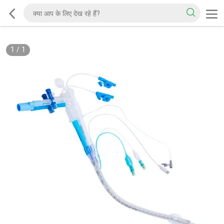
1
/
1