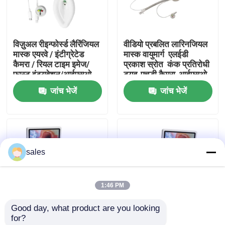
हमारे बारे में
विज़ुअल रीइन्फोर्स्ड लैरिंजियल
वीडियो प्रबलित लारिनजियल
मास्क एयरवे / इंटीग्रेटेड
मास्क वायुमार्ग ️ एलईडी
फैक्टरी यात्रा
कैमरा / रियल टाइम इमेज/
प्रकाश स्रोत ️ कंक प्रतिरोधी
फास्ट इंट्यूबेशन/आईएसओ
ट्यूब-एचडी कैमरा-आईएसओ
जांच भेजें
जांच भेजें
गुणवत्ता नियंत्रण
हमसे संपर्क करें
sales
एक बोली का अनुरोध
1:46 PM
ईटी ट्यूब एयरवे
Good day, what product are you looking 
for?
स्वरयंत्र मुखौटा वायुमार्ग
विजुअल कंबाइंड एंडोब्रोंकियल
विजुअल कंबाइंड एंडोब्रोंकियल