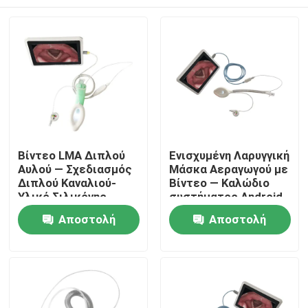
Βίντεο LMA Διπλού
Ενισχυμένη Λαρυγγική
Αυλού — Σχεδιασμός
Μάσκα Αεραγωγού με
Διπλού Καναλιού-
Βίντεο — Καλώδιο
Υλικό Σιλικόνης-
συστήματος Android
Υψηλή Στεγανότητα-
— Σωλήνας
Αρχική Σελίδα
Αποστολή
Αποστολή
ISO
Ανθεκτικός στην
Τσάκιση-Κάμερα HD-
ερώτησης
ερώτησης
ISO
Προϊόντα
Εμφάνιση VR