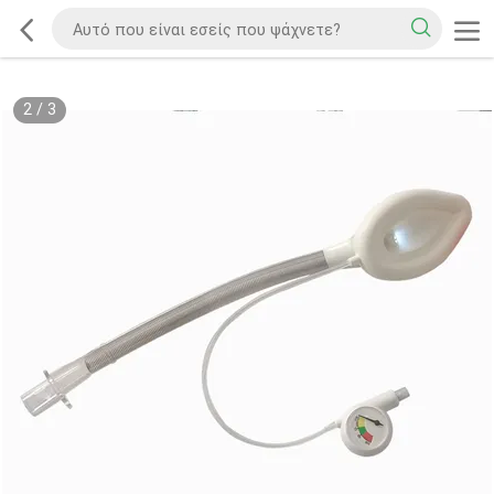
2
/
3