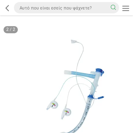
2
/
2