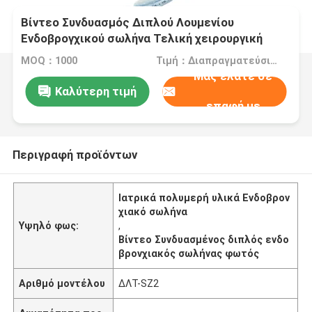
Βίντεο Συνδυασμός Διπλού Λουμενίου
Ενδοβρογχικού σωλήνα Τελική χειρουργική
λύση με ιατρικά πολυμερή υλικά
MOQ：1000
Τιμή：Διαπραγματεύσιμα
Μας ελάτε σε
Καλύτερη τιμή
επαφή με
Περιγραφή προϊόντων
Ιατρικά πολυμερή υλικά Ενδοβρον
χιακό σωλήνα
Υψηλό φως:
,
Βίντεο Συνδυασμένος διπλός ενδο
βρονχιακός σωλήνας φωτός
Αριθμό μοντέλου
ΔΛΤ-SZ2