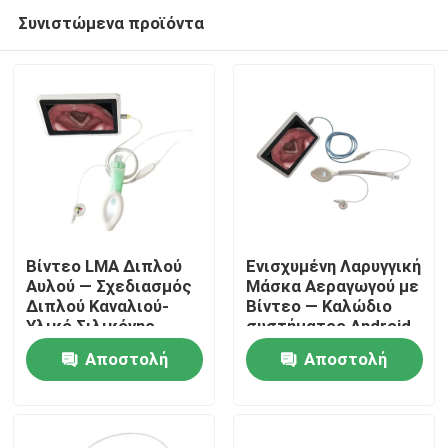
Συνιστώμενα προϊόντα
Βίντεο LMA Διπλού
Ενισχυμένη Λαρυγγική
Αυλού — Σχεδιασμός
Μάσκα Αεραγωγού με
Διπλού Καναλιού-
Βίντεο — Καλώδιο
Αρχική Σελίδα
Υλικό Σιλικόνης-
συστήματος Android
Υψηλή Στεγανότητα-
— Σωλήνας
Αποστολή
Αποστολή
ISO
Ανθεκτικός στην
Προϊόντα
Τσάκιση-Κάμερα HD-
ερώτησης
ερώτησης
ISO
Εμφάνιση VR