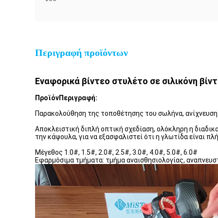
Περιγραφή προϊόντων
Εναφορικά βίντεο στυλέτο σε σιλικόνη βί
Προϊόν
Περιγραφή:
Παρακολούθηση της τοποθέτησης του σωλήνα, ανίχνευση
Αποκλειστική διπλή οπτική σχεδίαση, ολόκληρη η διαδικ
την κάψουλα, για να εξασφαλιστεί ότι η γλωτίδα είναι πλ
Μέγεθος 1.0#, 1.5#, 2.0#, 2.5#, 3.0#, 4.0#, 5.0#, 6.0#
Εφαρμόσιμα τμήματα: τμήμα αναισθησιολογίας, αναπνευστ