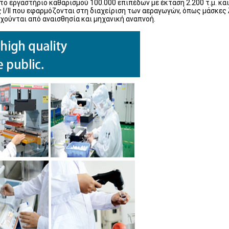
 εργαστήριο καθαρισμού 100.000 επιπέδων με έκταση 2.200 τ.μ. και τ
ς Ι/ΙΙ που εφαρμόζονται στη διαχείριση των αεραγωγών, όπως μάσκες
ούνται από αναισθησία και μηχανική αναπνοή.