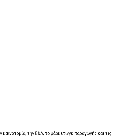
ν καινοτομία, την Ε&Α, το μάρκετινγκ παραγωγής και τις