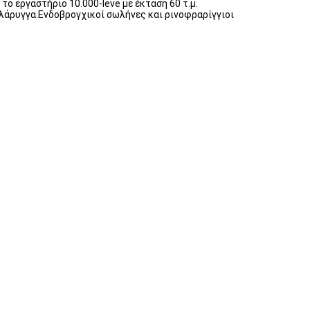
ο εργαστήριο 10.000-leve με έκταση 60 τ.μ.
 λάρυγγα.Ενδοβρογχικοί σωλήνες και ρινοφραρίγγιοι