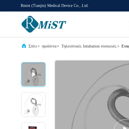
Rmist (Tianjin) Medical Device Co., Ltd.
Σπίτι
>
προϊόντα
>
Τηλεοπτικές Intubation συσκευές
>
Εναφ