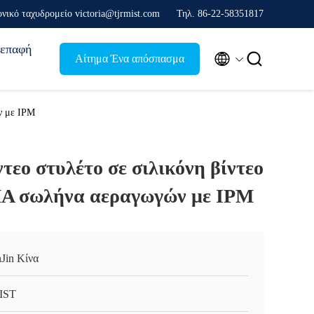
νικό ταχυδρομείο victoria@tjrmist.com
Τηλ. 86-22-58351817
επαφή


Αίτημα Ένα απόσπασμα
ν με IPM
τεο στυλέτο σε σιλικόνη βίντεο
MA σωλήνα αεραγωγών με IPM
nJin Κίνα
IST