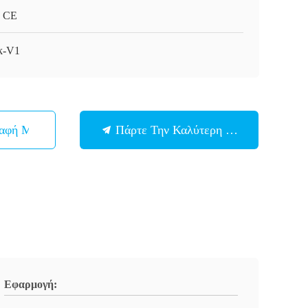
 CE
k-V1
παφή Με
Πάρτε Την Καλύτερη Τιμή
Εφαρμογή: