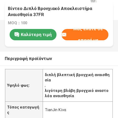
Βίντεο Διπλό Βρονχιακό Αποκλειστήρα
Αναισθησία 37FR
MOQ：100
Μας ελάτε σε
Καλύτερη τιμή
επαφή με
Περιγραφή προϊόντων
διπλή βλεπτική βρογχική αναισθη
σία
Υψηλό φως:
,
λιγότερη βλάβη βρογχικό αναστο
λέα αναισθησία
Τόπος καταγωγή
TianJin Κίνα
ς