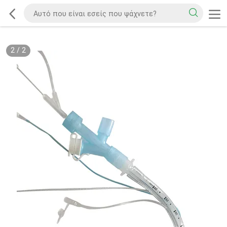
2
/
2