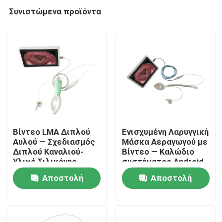
Συνιστώμενα προϊόντα
Βίντεο LMA Διπλού
Ενισχυμένη Λαρυγγική
Αυλού — Σχεδιασμός
Μάσκα Αεραγωγού με
Διπλού Καναλιού-
Βίντεο — Καλώδιο
Αρχική Σελίδα
Υλικό Σιλικόνης-
συστήματος Android
Υψηλή Στεγανότητα-
— Σωλήνας
Αποστολή
Αποστολή
ISO
Ανθεκτικός στην
Προϊόντα
Τσάκιση-Κάμερα HD-
ερώτησης
ερώτησης
ISO
Εμφάνιση VR