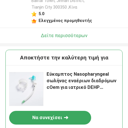
Balitai Town, Jinnan District,
Tianjin City 300350 ,Κίνα
5.0
Ελεγχμένος προμηθευτής
Δείτε περισσότερων
Αποκτήστε την καλύτερη τιμή για
Εύκαμπτος Nasopharyngeal
σωλήνας εναέριων διαδρόμων
cOem για ιατρικό DEHP
ελεύθερο
Να συνεχίσει