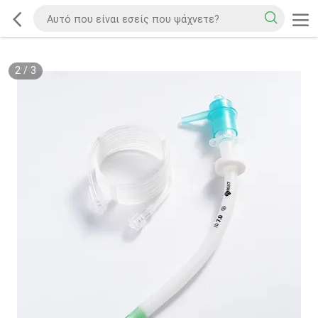
2
/
3