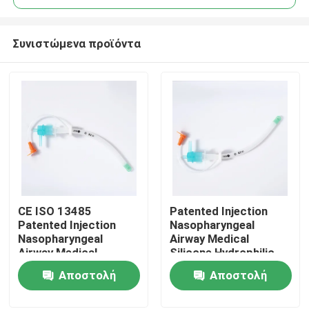
Συνιστώμενα προϊόντα
CE ISO 13485
Patented Injection
Αρχική Σελίδα
Patented Injection
Nasopharyngeal
Nasopharyngeal
Airway Medical
Airway Medical
Silicone Hydrophilic
Προϊόντα
Silicone Hydrophilic
coating CE ISO
Αποστολή
Αποστολή
coating OEM ODM
Certification
ερώτησης
ερώτησης
Εμφάνιση VR