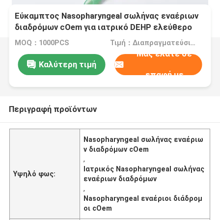
Εύκαμπτος Nasopharyngeal σωλήνας εναέριων
διαδρόμων cOem για ιατρικό DEHP ελεύθερο
MOQ：1000PCS
Τιμή：Διαπραγματεύσιμα
Μας ελάτε σε
Καλύτερη τιμή
επαφή με
Περιγραφή προϊόντων
Nasopharyngeal σωλήνας εναέριω
ν διαδρόμων cOem
,
Ιατρικός Nasopharyngeal σωλήνας
Υψηλό φως:
εναέριων διαδρόμων
,
Nasopharyngeal εναέριοι διάδρομ
οι cOem