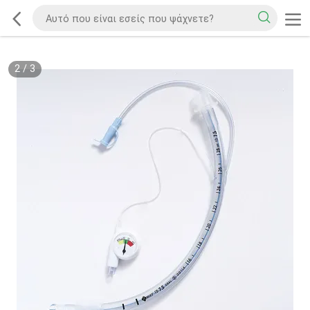
2
/
3