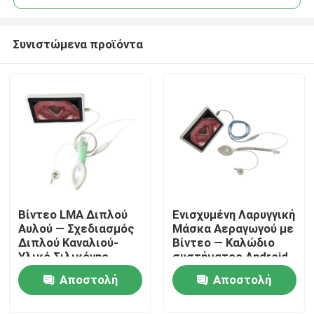
Συνιστώμενα προϊόντα
Βίντεο LMA Διπλού
Ενισχυμένη Λαρυγγική
Αρχική Σελίδα
Αυλού — Σχεδιασμός
Μάσκα Αεραγωγού με
Διπλού Καναλιού-
Βίντεο — Καλώδιο
Υλικό Σιλικόνης-
συστήματος Android
Προϊόντα
Υψηλή Στεγανότητα-
— Σωλήνας
Αποστολή
Αποστολή
ISO
Ανθεκτικός στην
Τσάκιση-Κάμερα HD-
ερώτησης
ερώτησης
Εμφάνιση VR
ISO