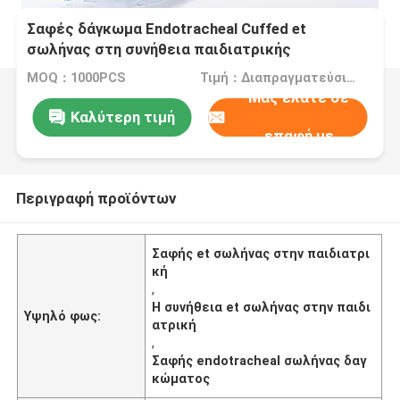
Σαφές δάγκωμα Endotracheal Cuffed et
σωλήνας στη συνήθεια παιδιατρικής
MOQ：1000PCS
Τιμή：Διαπραγματεύσιμα
Μας ελάτε σε
Καλύτερη τιμή
επαφή με
Περιγραφή προϊόντων
Σαφής et σωλήνας στην παιδιατρι
κή
,
Η συνήθεια et σωλήνας στην παιδι
Υψηλό φως:
ατρική
,
Σαφής endotracheal σωλήνας δαγ
κώματος