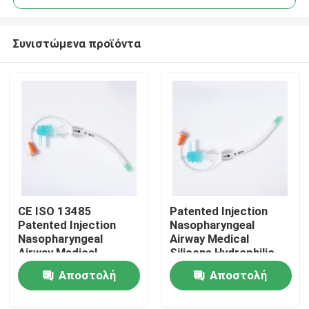
Συνιστώμενα προϊόντα
CE ISO 13485
Patented Injection
Αρχική Σελίδα
Patented Injection
Nasopharyngeal
Nasopharyngeal
Airway Medical
Airway Medical
Silicone Hydrophilic
Προϊόντα
Silicone Hydrophilic
coating CE ISO
Αποστολή
Αποστολή
coating OEM ODM
Certification
ερώτησης
ερώτησης
Εμφάνιση VR