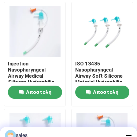
Σχετικά με εμάς
Γύρος εργοστασίων
Ποιοτικός έλεγχος
Injection
ISO 13485
Nasopharyngeal
Nasopharyngeal
επαφή
Airway Medical
Airway Soft Silicone
Silicone Hydrophilic
Material Hydrophilic
coating CE ISO
coating Precision
Αποστολή
Αποστολή
Certification
Carbon Dioxide
Ζητήστε ένα απόσπασμα
Monitoring OEM ODM
ερώτησης
ερώτησης
ET εναέριος διάδρομος σωλήνων
Λαρυγγικός εναέριος διάδρομος μασκών
sales