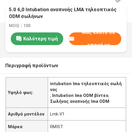
5.0 6,0 Intubation αναπνοής LMA τηλεοπτικός
ODM σωλήνων
MOQ：100
Μας ελάτε σε
Καλύτερη τιμή
επαφή με
Περιγραφή προϊόντων
intubation lma τηλεοπτικός σωλή
νας
Υψηλό φως:
,
Intubation lma ODM βίντεο
,
Σωλήνας αναπνοής lma ODM
Αριθμό μοντέλου
Lmk-V1
Μάρκα
RMIST