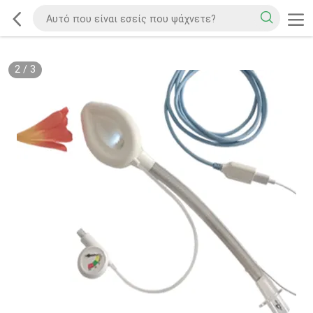
2
/
3