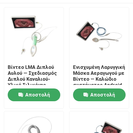
Βίντεο LMA Διπλού
Ενισχυμένη Λαρυγγική
Αυλού — Σχεδιασμός
Μάσκα Αεραγωγού με
Διπλού Καναλιού-
Βίντεο — Καλώδιο
Υλικό Σιλικόνης-
συστήματος Android
Υψηλή Στεγανότητα-
— Σωλήνας
Αρχική Σελίδα
Αποστολή
Αποστολή
ISO
Ανθεκτικός στην
Τσάκιση-Κάμερα HD-
ερώτησης
ερώτησης
ISO
Προϊόντα
Εμφάνιση VR