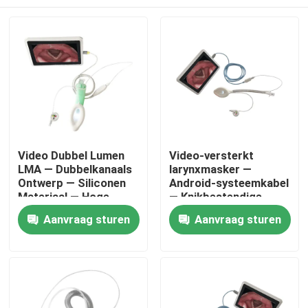
Video Dubbel Lumen
Video-versterkt
LMA — Dubbelkanaals
larynxmasker —
Ontwerp — Siliconen
Android-systeemkabel
Materiaal — Hoge
— Knikbestendige
Afsluiting — ISO
slang-HD-camera-ISO
Thuis
Aanvraag sturen
Aanvraag sturen
Producten
VR-show