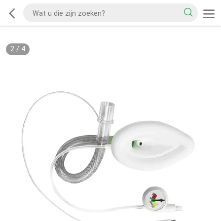
2
/
4