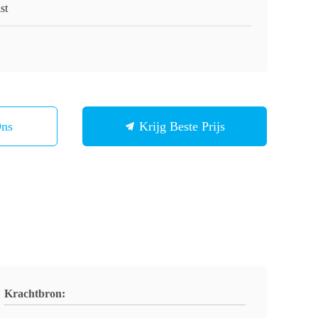
st
1
Ons
Krijg Beste Prijs
Krachtbron: