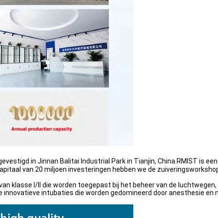
 gevestigd in Jinnan Balitai Industrial Park in Tianjin, China.RMIST is e
kapitaal van 20 miljoen investeringen hebben we de zuiveringsworksh
an klasse I/ll die worden toegepast bij het beheer van de luchtwegen
re innovatieve intubaties die worden gedomineerd door anesthesie e