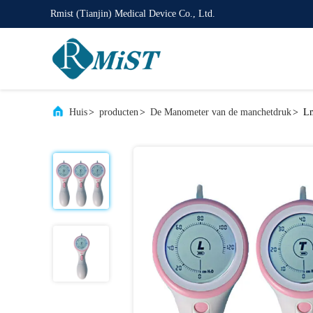
Rmist (Tianjin) Medical Device Co., Ltd.
Huis
>
producten
>
De Manometer van de manchetdruk
>
Lm