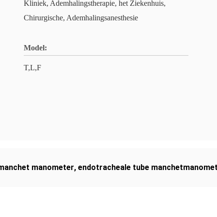
Kliniek, Ademhalingstherapie, het Ziekenhuis,
Chirurgische, Ademhalingsanesthesie
Model:
T,L,F
y manchet manometer
,
endotracheale tube manchetmanome