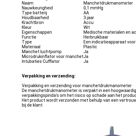
Naam
Manchetdrukmanometer
Nauwkeurigheid
0,1 mmHg
Type batterij
AA
Houdbaarheid
3 jaar
Krachtbron
Accu
Kleur
Wit
Eigenschappen
Medische materialen en a
Functie
Herbruikbaar
Type
Een indicatieapparaat voo
Materiaal
Plastic
Manchet luchtpomp
Ja
Microdrukinflator voor manchet
Ja
Intubaties Cufflator
Ja
Verpakking en verzending:
Verpakking en verzending voor manchetdrukmanometer
De manchetdrukmanometer is verpakt in een hoogwaardige k
verpakkingspinda's om het risico op schade aan het product
Het product wordt verzonden met behulp van een vertrouwd
bij de klant.