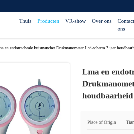
Thuis
Producten
VR-show
Over ons
Contact
ons
a en endotracheale buismanchet Drukmanometer Lcd-scherm 3 jaar houdbaar
Lma en endotr
Drukmanomete
houdbaarheid
Place of Origin
Tian