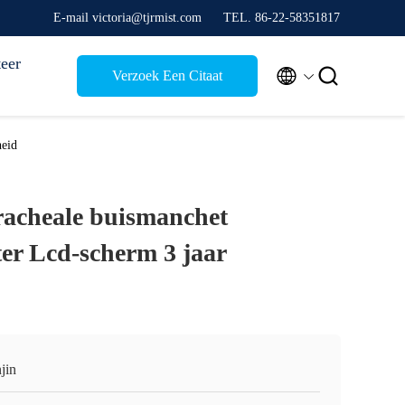
E-mail victoria@tjrmist.com
TEL. 86-22-58351817
eer


Verzoek Een Citaat
heid
acheale buismanchet
r Lcd-scherm 3 jaar
jin