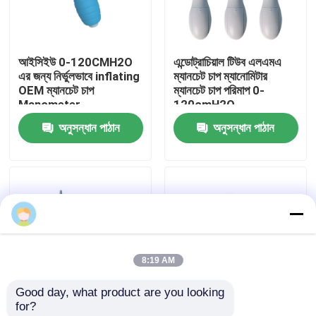
আমাদের সম্পর্কে
আইসিইউ 0-120CMH2O
এন্ডোট্রাচিয়াল টিউব এলএমএ
এর জন্য নির্ভুলভাবে inflating
ম্যানচেট চাপ ম্যানোমিটার
কারখানা ভ্রমণ
OEM ম্যানচেট চাপ
ম্যানচেট চাপ পরিমাপ 0-
Manometer
120cmH2O
অনুসন্ধান পাঠান
অনুসন্ধান পাঠান
মান নিয়ন্ত্রণ
আমাদের সাথে যোগাযোগ করুন
উদ্ধৃতির জন্য আবেদন
8:19 AM
ইটি টিউব এয়ারওয়ে
Good day, what product are you looking 
for?
ল্যারিঞ্জিয়াল মাস্ক এয়ারওয়ে
উচ্চ মানের ইটিটি এলএমএ
ইটিটি এলএমএর জন্য ম্যানচেট