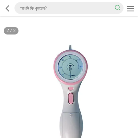
2
/
2