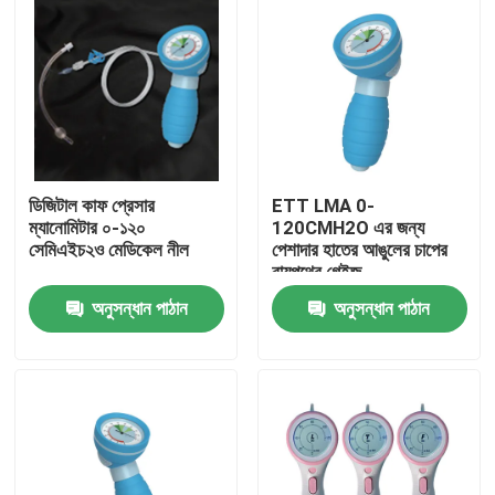
ডিজিটাল কাফ প্রেসার
ETT LMA 0-
ম্যানোমিটার ০-১২০
120CMH2O এর জন্য
সেমিএইচ২ও মেডিকেল নীল
পেশাদার হাতের আঙুলের চাপের
বায়ুপথের গেইজ
অনুসন্ধান পাঠান
অনুসন্ধান পাঠান
বাড়ি
পণ্য
VR প্রদর্শন