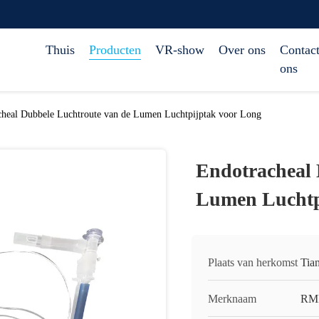
Thuis
Producten
VR-show
Over ons
Contact
ons
cheal Dubbele Luchtroute van de Lumen Luchtpijptak voor Long
Endotracheal 
Lumen Luchtp
Plaats van herkomst
Tia
Merknaam
RM