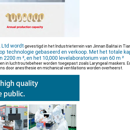
, Ltd wordt
gevestigd in het Industrieterrein van Jinnan Balitai in Tia
op technologie gebaseerd en verkoop. Met het totale kapi
n 2200 m ², en het 10,000 levelaboratorium van 60 m ²
en in luchtroutebeheer worden toegepast zoals Laryngeal maskers. En
ns door anesthesie en michanical ventilations worden overheerst.