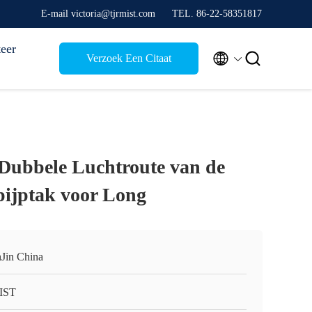
E-mail victoria@tjrmist.com
TEL. 86-22-58351817
eer


Verzoek Een Citaat
Dubbele Luchtroute van de
ijptak voor Long
nJin China
IST