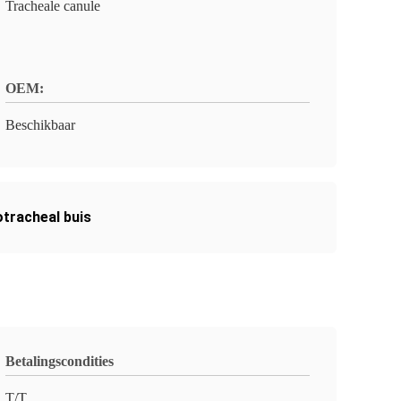
Tracheale canule
OEM:
Beschikbaar
tracheal buis
Betalingscondities
T/T