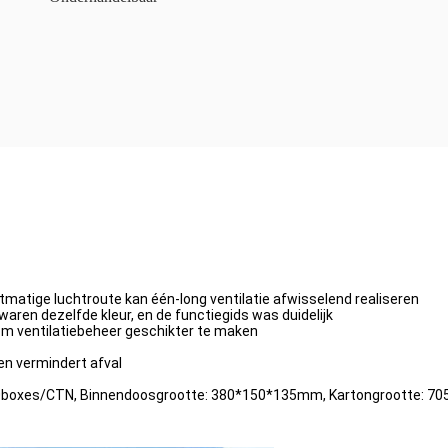
stmatige luchtroute kan één-long ventilatie afwisselend realiseren
waren dezelfde kleur, en de functiegids was duidelijk
 om ventilatiebeheer geschikter te maken
en vermindert afval
, 10boxes/CTN, Binnendoosgrootte: 380*150*135mm, Kartongrootte: 