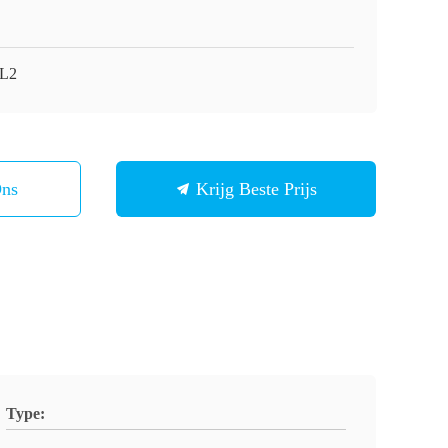
-L2
Ons
Krijg Beste Prijs
Type: