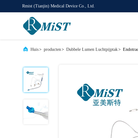
Rmist (Tianjin) Medical Device Co., Ltd.
Huis
>
producten
>
Dubbele Lumen Luchtpijptak
>
Endotra