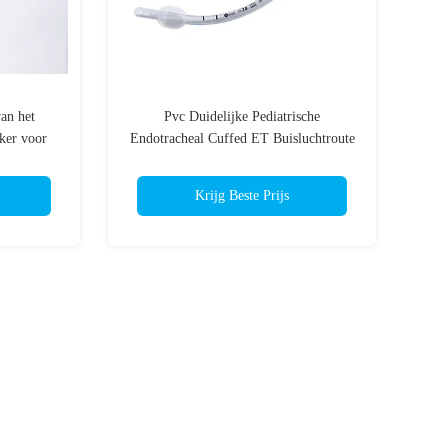
an het
Pvc Duidelijke Pediatrische
ker voor
Endotracheal Cuffed ET Buisluchtroute
nen
voor Neus- en keel Intubatie
Krijg Beste Prijs