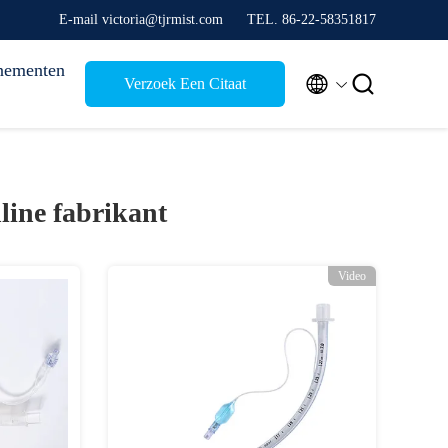
E-mail victoria@tjrmist.com
TEL. 86-22-58351817
nementen


Verzoek Een Citaat
line fabrikant
Video