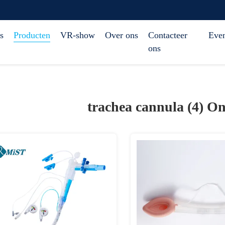
s
Producten
VR-show
Over ons
Contacteer
Eve
ons
trachea cannula (4)
On