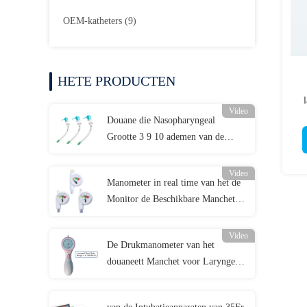
OEM-katheters
(9)
HETE PRODUCTEN
Video
Douane die Nasopharyngeal
Grootte 3 9 10 ademen van de
Luchtroutebuis
Video
Manometer in real time van het de
Monitor de Beschikbare Manchet
van de Luchtroutedruk
Video
De Drukmanometer van het
douaneett Manchet voor Laryngeal
Maskerluchtroute 0-120cmH2O