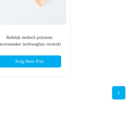
Redelijk medisch polymeer
larynxmasker luchtwegbuis versterkt
Krijg Beste Prijs
1