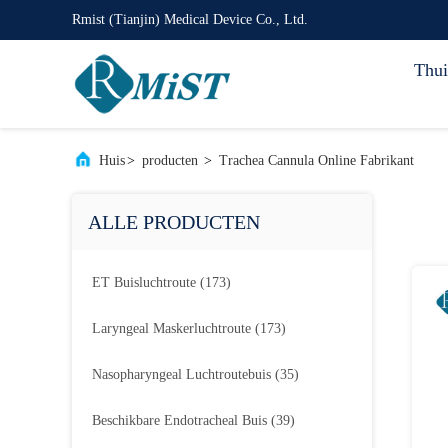
Rmist (Tianjin) Medical Device Co., Ltd.
Thui
Huis
>
producten
>
Trachea Cannula Online Fabrikant
ALLE PRODUCTEN
ET Buisluchtroute
(173)
Laryngeal Maskerluchtroute
(173)
Nasopharyngeal Luchtroutebuis
(35)
Beschikbare Endotracheal Buis
(39)