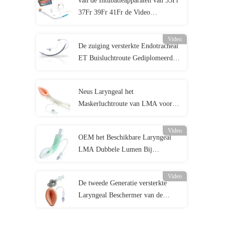
van de Intubatieapparaten van 35Fr
37Fr 39Fr 41Fr de Video
Endobronchial Buis met Camera
Video
De zuiging versterkte Endotracheal
ET Buisluchtroute Gediplomeerde
Cuffed ISO13485
Neus Laryngeal het
Maskerluchtroute van LMA voor
Noodsituatieafdeling
Video
OEM het Beschikbare Laryngeal
LMA Dubbele Lumen Bij
pasgeborenen van de
Maskerluchtroute
Video
De tweede Generatie versterkte
Laryngeal Beschermer van de
Maskerluchtroute LMA met
ProefBalloon