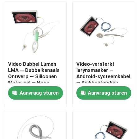
Video Dubbel Lumen
Video-versterkt
LMA — Dubbelkanaals
larynxmasker —
Ontwerp — Siliconen
Android-systeemkabel
Materiaal — Hoge
— Knikbestendige
Afsluiting — ISO
slang-HD-camera-ISO
Aanvraag sturen
Aanvraag sturen
Thuis
Producten
VR-show