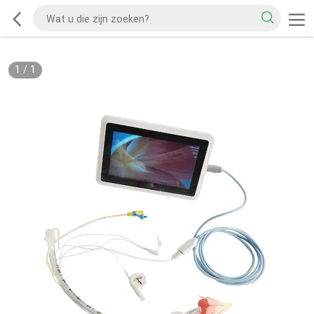
1
/
1