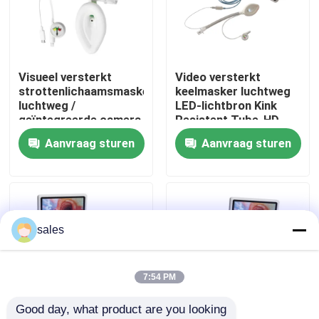
Over ons
Visueel versterkt
Video versterkt
Fabrieksreis
strottenlichaamsmasker
keelmasker luchtweg
luchtweg /
LED-lichtbron Kink
geïntegreerde camera
Resistent Tube-HD
Kwaliteitscontrole
/ realtime beeld /
Camera-ISO
Aanvraag sturen
Aanvraag sturen
snelle intubatie / ISO
Contacteer ons
Vraag een offerte aan
sales
ET Buisluchtroute
7:54 PM
Good day, what product are you looking 
Laryngeal Maskerluchtroute