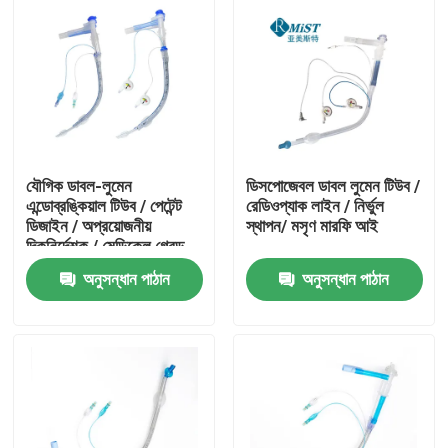
যৌগিক ডাবল-লুমেন
ডিসপোজেবল ডাবল লুমেন টিউব /
এন্ডোব্রঙ্কিয়াল টিউব / পেটেন্ট
রেডিওপ্যাক লাইন / নির্ভুল
ডিজাইন / অপ্রয়োজনীয়
স্থাপন/ মসৃণ মারফি আই
দিকনির্দেশক / মেডিকেল গ্রেড
পিভিসি
অনুসন্ধান পাঠান
অনুসন্ধান পাঠান
বাড়ি
পণ্য
VR প্রদর্শন