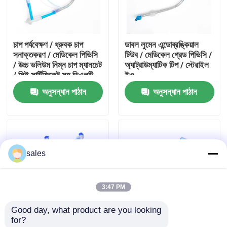
আমাদের সম্পর্কে
চাপ পর্যবেক্ষণ / ধ্রুবক চাপ
ডাবল লুমেন এন্ডোব্রঙ্কিয়াল
সনাক্তকরণ / মেডিকেল পিভিসি
টিউব / মেডিকেল গ্রেড পিভিসি /
কারখানা ভ্রমণ
/ উচ্চ ভলিউম নিম্ন চাপ ম্যানচেট
অ্যাট্রাউম্যাটিক টিপ / স্টেরাইল
/ সিই সার্টিফিকেট সহ ডিএলটি
ইও
অনুসন্ধান পাঠান
অনুসন্ধান পাঠান
মান নিয়ন্ত্রণ
আমাদের সাথে যোগাযোগ করুন
sales
উদ্ধৃতির জন্য আবেদন
3:47 PM
ইটি টিউব এয়ারওয়ে
Good day, what product are you looking 
for?
ল্যারিঞ্জিয়াল মাস্ক এয়ারওয়ে
উদ্ভাবন পেটেন্টযুক্ত সমন্বিত
মসৃণ টিপ ডাবল লুমেন