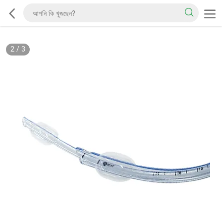
2
/
3