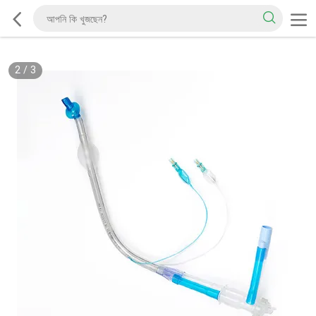
2
/
3