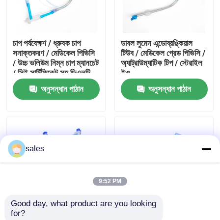
আমাদের সম্পর্কে
চাপ পর্যবেক্ষণ / ধ্রুবক চাপ
ডাবল লুমেন এন্ডোব্রঙ্কিয়াল
সনাক্তকরণ / মেডিকেল পিভিসি
টিউব / মেডিকেল গ্রেড পিভিসি /
কারখানা ভ্রমণ
/ উচ্চ ভলিউম নিম্ন চাপ ম্যানচেট
অ্যাট্রাউম্যাটিক টিপ / স্টেরাইল
/ সিই সার্টিফিকেট সহ ডিএলটি
ইও
অনুসন্ধান পাঠান
অনুসন্ধান পাঠান
মান নিয়ন্ত্রণ
আমাদের সাথে যোগাযোগ করুন
sales
উদ্ধৃতির জন্য আবেদন
9:52 PM
ইটি টিউব এয়ারওয়ে
Good day, what product are you looking 
for?
ল্যারিঞ্জিয়াল মাস্ক এয়ারওয়ে
উদ্ভাবন পেটেন্টযুক্ত সমন্বিত
মসৃণ টিপ ডাবল লুমেন