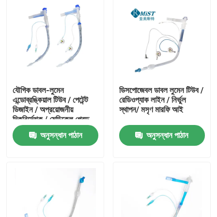
যৌগিক ডাবল-লুমেন
ডিসপোজেবল ডাবল লুমেন টিউব /
এন্ডোব্রঙ্কিয়াল টিউব / পেটেন্ট
রেডিওপ্যাক লাইন / নির্ভুল
ডিজাইন / অপ্রয়োজনীয়
স্থাপন/ মসৃণ মারফি আই
দিকনির্দেশক / মেডিকেল গ্রেড
পিভিসি
অনুসন্ধান পাঠান
অনুসন্ধান পাঠান
বাড়ি
পণ্য
VR প্রদর্শন