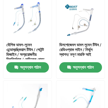
যৌগিক ডাবল-লুমেন
ডিসপোজেবল ডাবল লুমেন টিউব /
এন্ডোব্রঙ্কিয়াল টিউব / পেটেন্ট
রেডিওপ্যাক লাইন / নির্ভুল
ডিজাইন / অপ্রয়োজনীয়
স্থাপন/ মসৃণ মারফি আই
দিকনির্দেশক / মেডিকেল গ্রেড
পিভিসি
অনুসন্ধান পাঠান
অনুসন্ধান পাঠান
বাড়ি
পণ্য
VR প্রদর্শন