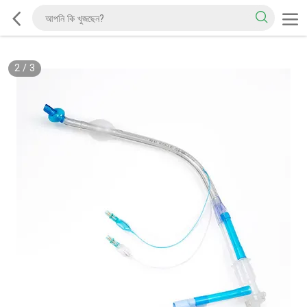
2
/
3