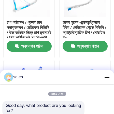
আমাদের সম্পর্কে
চাপ পর্যবেক্ষণ / ধ্রুবক চাপ
ডাবল লুমেন এন্ডোব্রঙ্কিয়াল
সনাক্তকরণ / মেডিকেল পিভিসি
টিউব / মেডিকেল গ্রেড পিভিসি /
কারখানা ভ্রমণ
/ উচ্চ ভলিউম নিম্ন চাপ ম্যানচেট
অ্যাট্রাউম্যাটিক টিপ / স্টেরাইল
/ সিই সার্টিফিকেট সহ ডিএলটি
ইও
অনুসন্ধান পাঠান
অনুসন্ধান পাঠান
মান নিয়ন্ত্রণ
আমাদের সাথে যোগাযোগ করুন
sales
উদ্ধৃতির জন্য আবেদন
4:57 AM
ইটি টিউব এয়ারওয়ে
Good day, what product are you looking 
for?
ল্যারিঞ্জিয়াল মাস্ক এয়ারওয়ে
উদ্ভাবন পেটেন্টযুক্ত সমন্বিত
মসৃণ টিপ ডাবল লুমেন