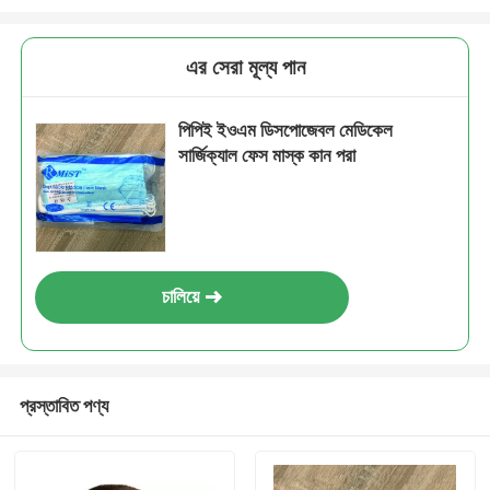
এর সেরা মূল্য পান
পিপিই ইওএম ডিসপোজেবল মেডিকেল
সার্জিক্যাল ফেস মাস্ক কান পরা
চালিয়ে
প্রস্তাবিত পণ্য