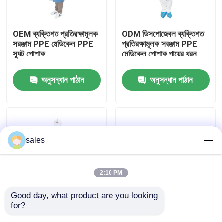
আমাদের সম্পর্কে
OEM ব্যক্তিগত প্রতিরক্ষামূলক
ODM ডিসপোজেবল ব্যক্তিগত
সরঞ্জাম PPE মেডিকেল PPE
প্রতিরক্ষামূলক সরঞ্জাম PPE
স্যুট পোশাক
মেডিকেল পোশাক পায়ের ধরন
কারখানা ভ্রমণ
অনুসন্ধান পাঠান
অনুসন্ধান পাঠান
মান নিয়ন্ত্রণ
আমাদের সাথে যোগাযোগ করুন
sales
উদ্ধৃতির জন্য আবেদন
2:10 PM
ইটি টিউব এয়ারওয়ে
Good day, what product are you looking 
for?
মাইক্রোপোরাস পার্সোনাল
চিকিৎসা ব্যক্তিগত সুরক্ষামূলক
ল্যারিঞ্জিয়াল মাস্ক এয়ারওয়ে
প্রোটেক্টিভ ইকুইপমেন্ট পিপিই ফুল
সরঞ্জাম পিপিই সার্জিক্যাল