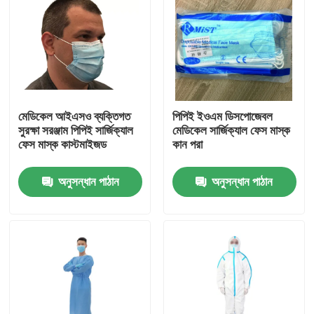
মেডিকেল আইএসও ব্যক্তিগত
পিপিই ইওএম ডিসপোজেবল
সুরক্ষা সরঞ্জাম পিপিই সার্জিক্যাল
মেডিকেল সার্জিক্যাল ফেস মাস্ক
ফেস মাস্ক কাস্টমাইজড
কান পরা
অনুসন্ধান পাঠান
অনুসন্ধান পাঠান
বাড়ি
পণ্য
VR প্রদর্শন