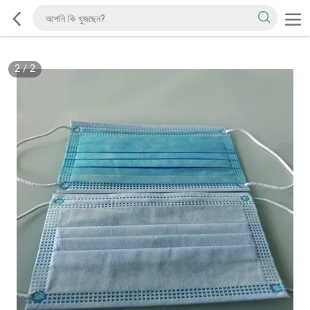
2
/
2