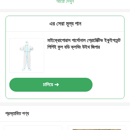
আরো দেখুন
এর সেরা মূল্য পান
মাইক্রোপোরাস পার্সোনাল প্রোটেক্টিভ ইকুইপমেন্ট
পিপিই ফুল বডি ক্লথিং উইথ জিপার
চালিয়ে
প্রস্তাবিত পণ্য