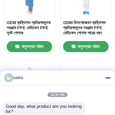
আমাদের সম্পর্কে
OEM ব্যক্তিগত প্রতিরক্ষামূলক
ODM ডিসপোজেবল ব্যক্তিগত
সরঞ্জাম PPE মেডিকেল PPE
প্রতিরক্ষামূলক সরঞ্জাম PPE
কারখানা ভ্রমণ
স্যুট পোশাক
মেডিকেল পোশাক পায়ের ধরন
অনুসন্ধান পাঠান
অনুসন্ধান পাঠান
মান নিয়ন্ত্রণ
আমাদের সাথে যোগাযোগ করুন
sales
উদ্ধৃতির জন্য আবেদন
12:32 AM
ইটি টিউব এয়ারওয়ে
Good day, what product are you looking 
for?
ল্যারিঞ্জিয়াল মাস্ক এয়ারওয়ে
মাইক্রোপোরাস পার্সোনাল
চিকিৎসা ব্যক্তিগত সুরক্ষামূলক