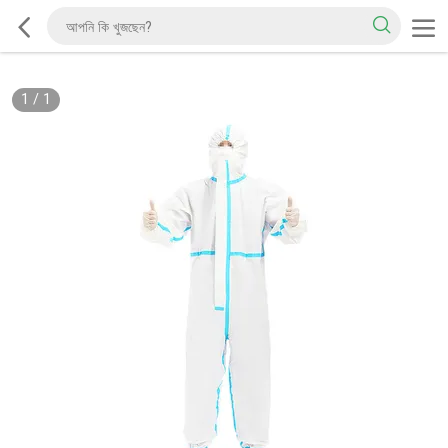
1
/
1