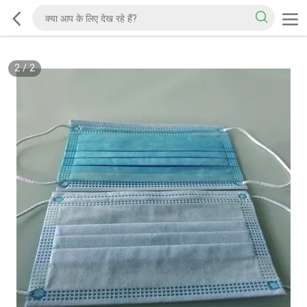
2
/
2