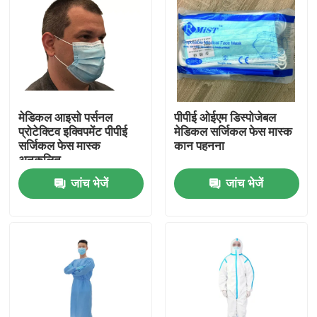
मेडिकल आइसो पर्सनल
पीपीई ओईएम डिस्पोजेबल
प्रोटेक्टिव इक्विपमेंट पीपीई
मेडिकल सर्जिकल फेस मास्क
सर्जिकल फेस मास्क
कान पहनना
अनुकूलित
जांच भेजें
जांच भेजें
होम
उत्पाद
वीआर दिखाएँ