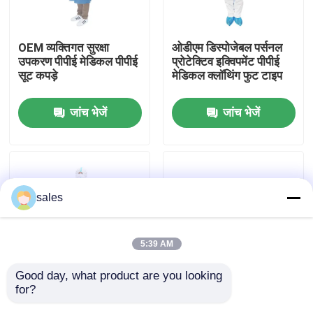
हमारे बारे में
OEM व्यक्तिगत सुरक्षा
ओडीएम डिस्पोजेबल पर्सनल
उपकरण पीपीई मेडिकल पीपीई
प्रोटेक्टिव इक्विपमेंट पीपीई
सूट कपड़े
मेडिकल क्लॉथिंग फुट टाइप
फैक्टरी यात्रा
जांच भेजें
जांच भेजें
गुणवत्ता नियंत्रण
हमसे संपर्क करें
sales
एक बोली का अनुरोध
5:39 AM
ईटी ट्यूब एयरवे
Good day, what product are you looking 
for?
जिपर के साथ सूक्ष्म व्यक्तिगत
चिकित्सा व्यक्तिगत सुरक्षा
स्वरयंत्र मुखौटा वायुमार्ग
सुरक्षा उपकरण पीपीई पूरे शरीर
उपकरण पीपीई सर्जिकल