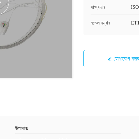
সাক্ষ্যদান
ISO
মডেল নম্বার
ET
যোগাযোগ করু
উপাদান: