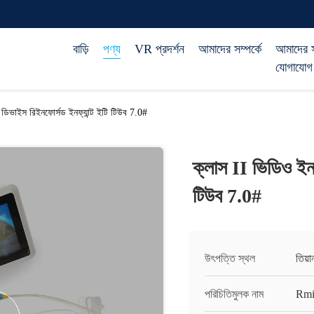
বাড়ি
পণ্য
VR প্রদর্শন
আমাদের সম্পর্কে
আমাদের 
যোগাযোগ
ডিভাইস রিইনফোর্সড ইনফ্যান্ট ইটি টিউব 7.0#
ক্লাস II ভিডিও ইন
টিউব 7.0#
উৎপত্তি স্থল
তিয়
পরিচিতিমুলক নাম
Rmi