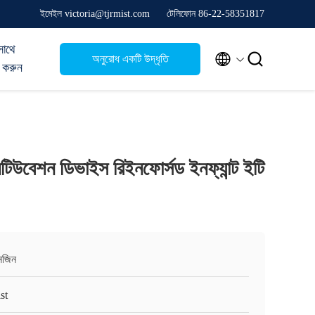
ইমেইল victoria@tjrmist.com
টেলিফোন 86-22-58351817
সাথে


অনুরোধ একটি উদ্ধৃতি
 করুন
টিউবেশন ডিভাইস রিইনফোর্সড ইনফ্যান্ট ইটি
ানজিন
st