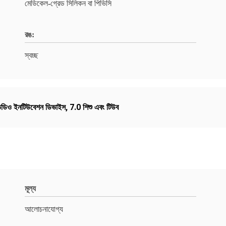
মেডিকেল-গ্রেড সিলিকন বা পিভিসি
রঙ:
স্বচ্ছ
ভিডিও ইনটিউবেশন ডিভাইস
,
7.0 শিশু এবং টিউব
মূল্য
আলোচনাযোগ্য