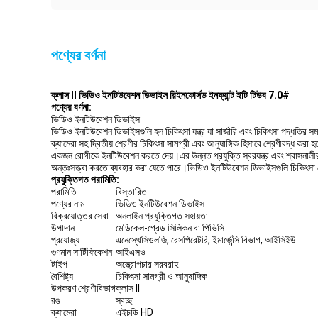
পণ্যের বর্ণনা
ক্লাস II ভিডিও ইনটিউবেশন ডিভাইস রিইনফোর্সড ইনফ্যান্ট ইটি টিউব 7.0#
পণ্যের বর্ণনা:
ভিডিও ইনটিউবেশন ডিভাইস
ভিডিও ইনটিউবেশন ডিভাইসগুলি হল চিকিৎসা যন্ত্র যা সার্জারি এবং চিকিৎসা পদ্ধতির সম
ক্যামেরা সহ দ্বিতীয় শ্রেণীর চিকিৎসা সামগ্রী এবং আনুষাঙ্গিক হিসাবে শ্রেণীবদ্ধ কর
একজন রোগীকে ইনটিউবেশন করতে দেয়।এর উন্নত প্রযুক্তি স্বরযন্ত্র এবং শ্বাসনালীর উ
অন্তঃসত্ত্বা করতে ব্যবহার করা যেতে পারে।ভিডিও ইনটিউবেশন ডিভাইসগুলি চিকিৎসা প
প্রযুক্তিগত পরামিতি:
পরামিতি
বিস্তারিত
পণ্যের নাম
ভিডিও ইনটিউবেশন ডিভাইস
বিক্রয়োত্তর সেবা
অনলাইন প্রযুক্তিগত সহায়তা
উপাদান
মেডিকেল-গ্রেড সিলিকন বা পিভিসি
প্রযোজ্য
এনেস্থেসিওলজি, রেসপিরেটরি, ইমার্জেন্সি বিভাগ, আইসিইউ
গুণমান সার্টিফিকেশন
আইএসও
টাইপ
অস্ত্রোপচার সরবরাহ
বৈশিষ্ট্য
চিকিৎসা সামগ্রী ও আনুষাঙ্গিক
উপকরণ শ্রেণীবিভাগ
ক্লাস II
রঙ
স্বচ্ছ
ক্যামেরা
এইচডি HD