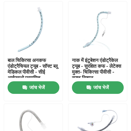
बाल चिकित्सा अनकफ
नाक में इंटुबेशन एंडोट्रैकेल
एंडोट्रैचियल ट्यूब - सॉफ्ट ब्लू
ट्यूब - सुरक्षित कफ - लेटेक्स
मेडिकल पीवीसी - सीई
मुक्त- चिकित्सा पीवीसी -
आईएसओ प्रमाणित
स्पष्ट निशान
जांच भेजें
जांच भेजें
होम
उत्पाद
वीआर दिखाएँ