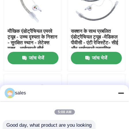
हमारे बारे में
मौखिक एंडोट्रैचियल एयरवे
सक्शन के साथ प्रबलित
फैक्टरी यात्रा
ट्यूब - उच्च दृश्यता के निशान
एंडोट्रैचियल ट्यूब -मेडिकल
- सुरक्षित स्थान - लेटेक्स
पीवीसी - एंटी रेजिस्टेंट- सीई
मुक्त - आईएसओ सीई
और आईएसओ प्रमाणित
गुणवत्ता नियंत्रण
प्रमाणन
जांच भेजें
जांच भेजें
हमसे संपर्क करें
एक बोली का अनुरोध
sales
ईटी ट्यूब एयरवे
5:08 AM
Good day, what product are you looking 
स्वरयंत्र मुखौटा वायुमार्ग