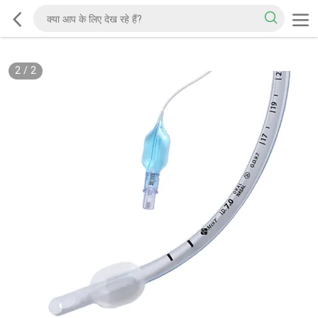
2
/
2