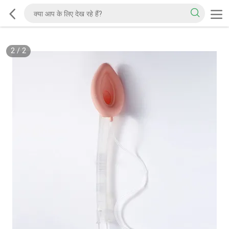
2
/
2