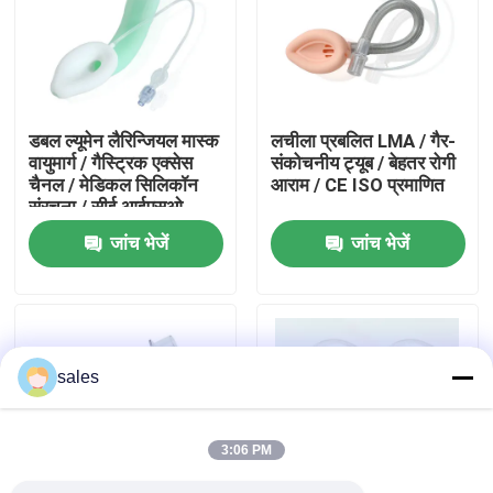
हमारे बारे में
फैक्टरी यात्रा
डबल ल्यूमेन लैरिन्जियल मास्क
लचीला प्रबलित LMA / गैर-
वायुमार्ग / गैस्ट्रिक एक्सेस
संकोचनीय ट्यूब / बेहतर रोगी
चैनल / मेडिकल सिलिकॉन
आराम / CE ISO प्रमाणित
गुणवत्ता नियंत्रण
संरचना / सीई आईएसओ
जांच भेजें
जांच भेजें
हमसे संपर्क करें
एक बोली का अनुरोध
sales
ईटी ट्यूब एयरवे
3:06 PM
स्वरयंत्र मुखौटा वायुमार्ग