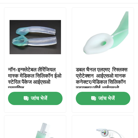
नॉन-इन्फ्लेटेबल लैरिंजियल
डबल चैनल एलएमए ️ रिफ्लक्स
मास्क मेडिकल सिलिकॉन ईओ
प्रोटेक्शन ️ आईएसओ मानक
स्टेरिल पैकेज आईएसओ
कनेक्टर/मेडिकल सिलिकॉन
प्रमाणित
स्ट्रक्चर/सीई आईएसओ
होम
जांच भेजें
जांच भेजें
उत्पाद
वीआर दिखाएँ