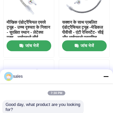
हमारे बारे में
मौखिक एंडोट्रैचियल एयरवे
सक्शन के साथ प्रबलित
ट्यूब - उच्च दृश्यता के निशान
एंडोट्रैचियल ट्यूब -मेडिकल
फैक्टरी यात्रा
- सुरक्षित स्थान - लेटेक्स
पीवीसी - एंटी रेजिस्टेंट- सीई
मुक्त - आईएसओ सीई
और आईएसओ प्रमाणित
प्रमाणन
जांच भेजें
जांच भेजें
गुणवत्ता नियंत्रण
हमसे संपर्क करें
sales
एक बोली का अनुरोध
7:30 PM
ईटी ट्यूब एयरवे
Good day, what product are you looking 
for?
स्वरयंत्र मुखौटा वायुमार्ग
डिस्पोजेबल प्रबलित
डिस्पोजेबल रीइन्फोर्स्ड