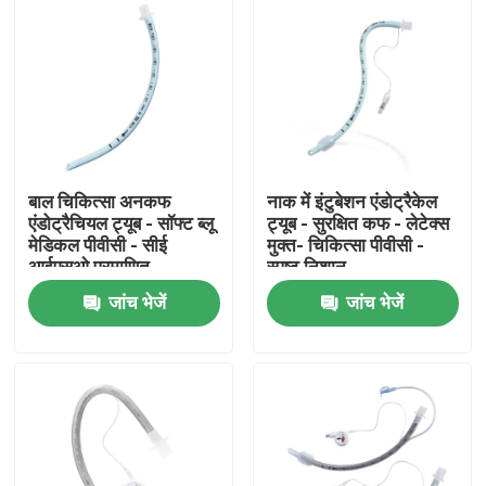
बाल चिकित्सा अनकफ
नाक में इंटुबेशन एंडोट्रैकेल
एंडोट्रैचियल ट्यूब - सॉफ्ट ब्लू
ट्यूब - सुरक्षित कफ - लेटेक्स
मेडिकल पीवीसी - सीई
मुक्त- चिकित्सा पीवीसी -
आईएसओ प्रमाणित
स्पष्ट निशान
जांच भेजें
जांच भेजें
होम
उत्पाद
वीआर दिखाएँ