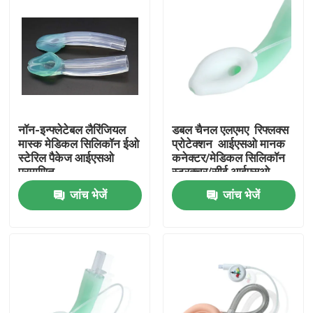
नॉन-इन्फ्लेटेबल लैरिंजियल
डबल चैनल एलएमए ️ रिफ्लक्स
मास्क मेडिकल सिलिकॉन ईओ
प्रोटेक्शन ️ आईएसओ मानक
स्टेरिल पैकेज आईएसओ
कनेक्टर/मेडिकल सिलिकॉन
प्रमाणित
स्ट्रक्चर/सीई आईएसओ
जांच भेजें
जांच भेजें
होम
उत्पाद
वीआर दिखाएँ