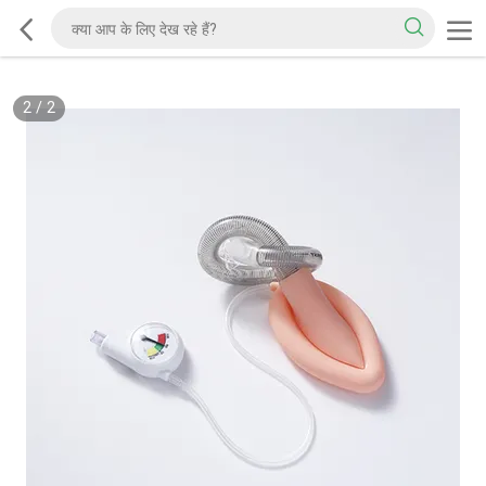
2
/
2