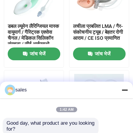
हमारे बारे में
डबल ल्यूमेन लैरिन्जियल मास्क
लचीला प्रबलित LMA / गैर-
वायुमार्ग / गैस्ट्रिक एक्सेस
संकोचनीय ट्यूब / बेहतर रोगी
फैक्टरी यात्रा
चैनल / मेडिकल सिलिकॉन
आराम / CE ISO प्रमाणित
संरचना / सीई आईएसओ
जांच भेजें
जांच भेजें
गुणवत्ता नियंत्रण
हमसे संपर्क करें
sales
एक बोली का अनुरोध
1:42 AM
ईटी ट्यूब एयरवे
Good day, what product are you looking 
for?
स्वरयंत्र मुखौटा वायुमार्ग
प्रबलित स्वरयंत्र मास्क
प्रबलित सिलिकॉन