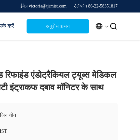
ईमेल victoria@tjrmist.com
टेलीफोन 86-22-58351817


र्क करें
अनुरोध कथन
 रिफाइंड एंडोट्रैकियल ट्यूब्स मेडिकल
ीटी इंट्राकफ दबाव मॉनिटर के साथ
ंजिन चीन
IST