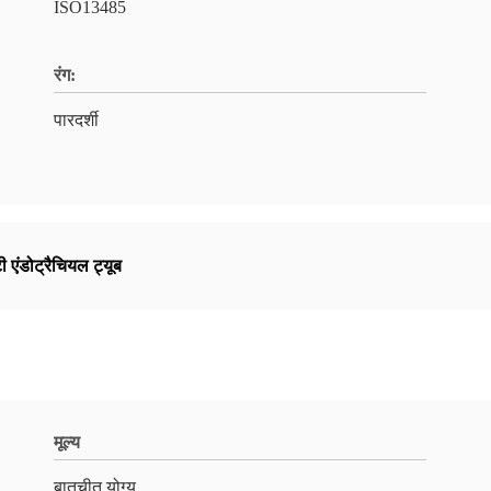
ISO13485
रंग:
पारदर्शी
ी एंडोट्रैचियल ट्यूब
मूल्य
बातचीत योग्य