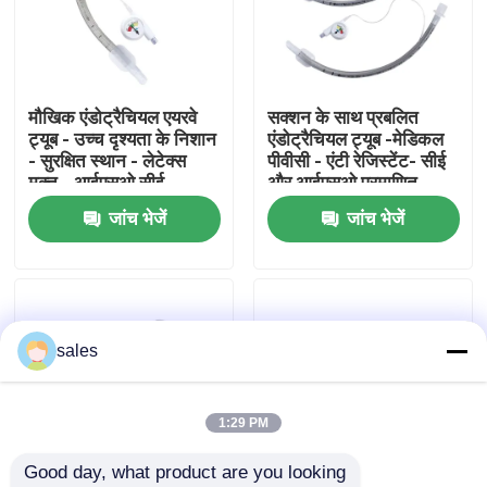
हमारे बारे में
मौखिक एंडोट्रैचियल एयरवे
सक्शन के साथ प्रबलित
फैक्टरी यात्रा
ट्यूब - उच्च दृश्यता के निशान
एंडोट्रैचियल ट्यूब -मेडिकल
- सुरक्षित स्थान - लेटेक्स
पीवीसी - एंटी रेजिस्टेंट- सीई
मुक्त - आईएसओ सीई
और आईएसओ प्रमाणित
गुणवत्ता नियंत्रण
प्रमाणन
जांच भेजें
जांच भेजें
हमसे संपर्क करें
एक बोली का अनुरोध
sales
ईटी ट्यूब एयरवे
1:29 PM
Good day, what product are you looking 
स्वरयंत्र मुखौटा वायुमार्ग