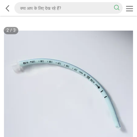
2
/
3