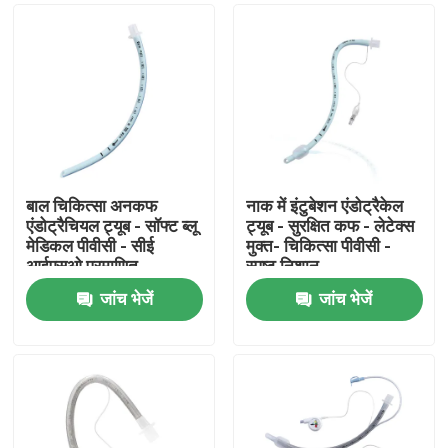
बाल चिकित्सा अनकफ
नाक में इंटुबेशन एंडोट्रैकेल
एंडोट्रैचियल ट्यूब - सॉफ्ट ब्लू
ट्यूब - सुरक्षित कफ - लेटेक्स
मेडिकल पीवीसी - सीई
मुक्त- चिकित्सा पीवीसी -
आईएसओ प्रमाणित
स्पष्ट निशान
जांच भेजें
जांच भेजें
होम
उत्पाद
वीआर दिखाएँ