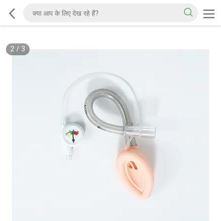
2
/
3