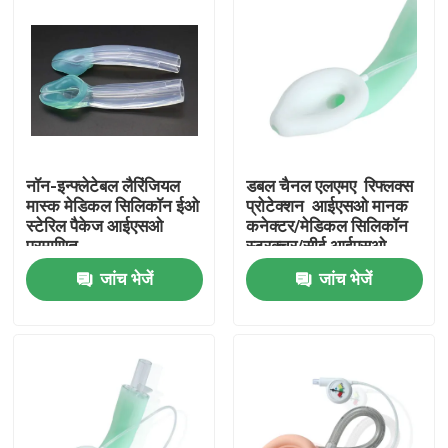
नॉन-इन्फ्लेटेबल लैरिंजियल
डबल चैनल एलएमए ️ रिफ्लक्स
मास्क मेडिकल सिलिकॉन ईओ
प्रोटेक्शन ️ आईएसओ मानक
स्टेरिल पैकेज आईएसओ
कनेक्टर/मेडिकल सिलिकॉन
प्रमाणित
स्ट्रक्चर/सीई आईएसओ
जांच भेजें
जांच भेजें
होम
उत्पाद
वीआर दिखाएँ