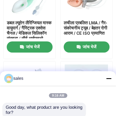
हमारे बारे में
डबल ल्यूमेन लैरिन्जियल मास्क
लचीला प्रबलित LMA / गैर-
वायुमार्ग / गैस्ट्रिक एक्सेस
संकोचनीय ट्यूब / बेहतर रोगी
फैक्टरी यात्रा
चैनल / मेडिकल सिलिकॉन
आराम / CE ISO प्रमाणित
संरचना / सीई आईएसओ
जांच भेजें
जांच भेजें
गुणवत्ता नियंत्रण
हमसे संपर्क करें
sales
एक बोली का अनुरोध
9:16 AM
ईटी ट्यूब एयरवे
Good day, what product are you looking 
for?
स्वरयंत्र मुखौटा वायुमार्ग
प्रबलित स्वरयंत्र मास्क
प्रबलित सिलिकॉन