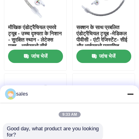
हमारे बारे में
मौखिक एंडोट्रैचियल एयरवे
सक्शन के साथ प्रबलित
ट्यूब - उच्च दृश्यता के निशान
एंडोट्रैचियल ट्यूब -मेडिकल
फैक्टरी यात्रा
- सुरक्षित स्थान - लेटेक्स
पीवीसी - एंटी रेजिस्टेंट- सीई
मुक्त - आईएसओ सीई
और आईएसओ प्रमाणित
प्रमाणन
जांच भेजें
जांच भेजें
गुणवत्ता नियंत्रण
हमसे संपर्क करें
sales
एक बोली का अनुरोध
9:33 AM
ईटी ट्यूब एयरवे
Good day, what product are you looking 
for?
स्वरयंत्र मुखौटा वायुमार्ग
डिस्पोजेबल प्रबलित
डिस्पोजेबल रीइन्फोर्स्ड