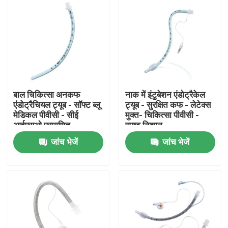
बाल चिकित्सा अनकफ
नाक में इंटुबेशन एंडोट्रैकेल
एंडोट्रैचियल ट्यूब - सॉफ्ट ब्लू
ट्यूब - सुरक्षित कफ - लेटेक्स
मेडिकल पीवीसी - सीई
मुक्त- चिकित्सा पीवीसी -
आईएसओ प्रमाणित
स्पष्ट निशान
जांच भेजें
जांच भेजें
होम
उत्पाद
वीआर दिखाएँ