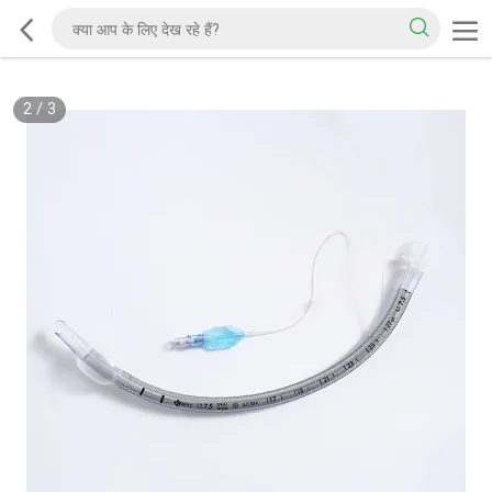
2
/
3