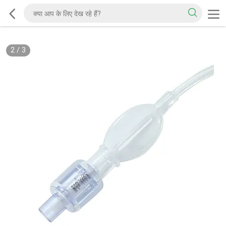
2
/
3