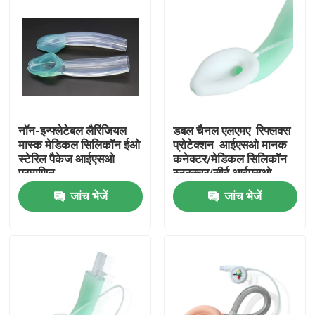
नॉन-इन्फ्लेटेबल लैरिंजियल
डबल चैनल एलएमए ️ रिफ्लक्स
मास्क मेडिकल सिलिकॉन ईओ
प्रोटेक्शन ️ आईएसओ मानक
स्टेरिल पैकेज आईएसओ
कनेक्टर/मेडिकल सिलिकॉन
प्रमाणित
स्ट्रक्चर/सीई आईएसओ
जांच भेजें
जांच भेजें
होम
उत्पाद
वीआर दिखाएँ