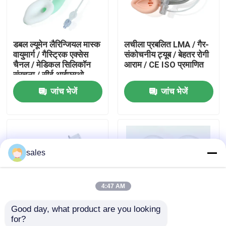
हमारे बारे में
डबल ल्यूमेन लैरिन्जियल मास्क
लचीला प्रबलित LMA / गैर-
वायुमार्ग / गैस्ट्रिक एक्सेस
संकोचनीय ट्यूब / बेहतर रोगी
फैक्टरी यात्रा
चैनल / मेडिकल सिलिकॉन
आराम / CE ISO प्रमाणित
संरचना / सीई आईएसओ
जांच भेजें
जांच भेजें
गुणवत्ता नियंत्रण
हमसे संपर्क करें
sales
एक बोली का अनुरोध
4:47 AM
ईटी ट्यूब एयरवे
Good day, what product are you looking 
for?
स्वरयंत्र मुखौटा वायुमार्ग
प्रबलित स्वरयंत्र मास्क
प्रबलित सिलिकॉन