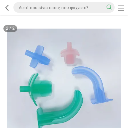
2
/
2