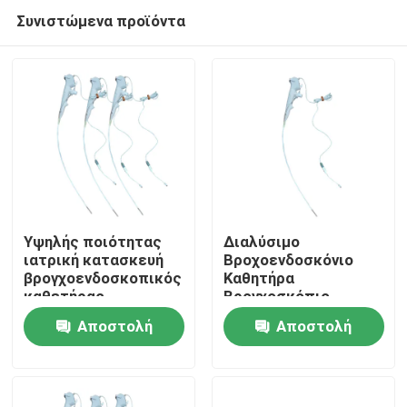
Συνιστώμενα προϊόντα
Υψηλής ποιότητας
Διαλύσιμο
ιατρική κατασκευή
Βροχοενδοσκόνιο
βρογχοενδοσκοπικός
Καθητήρα
Αρχική Σελίδα
καθετήρας
Βρονχοσκόπιο
Πατενταρισμένο νέο
Αποστολή
Αποστολή
προϊόν
Προϊόντα
ερώτησης
ερώτησης
Εμφάνιση VR