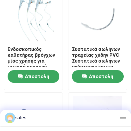
Σχετικά με εμάς
Γύρος εργοστασίων
Ενδοσκοπικός
Συστατικά σωλήνων
Ποιοτικός έλεγχος
καθετήρας βρόγχων
τραχείας χύδην PVC
μίας χρήσης για
Συστατικά σωλήνων
ιατρική συσκευή
ενδοτραχείας για
επαφή
αναισθησία
Αποστολή
Αποστολή
ερώτησης
ερώτησης
Ζητήστε ένα απόσπασμα
ET εναέριος διάδρομος σωλήνων
sales
Λαρυγγικός εναέριος διάδρομος μασκών