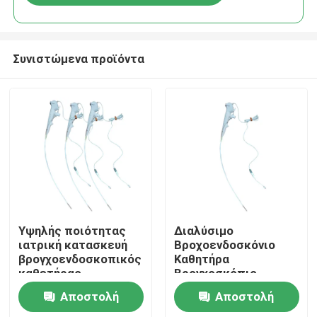
Συνιστώμενα προϊόντα
Αρχική Σελίδα
Υψηλής ποιότητας
Διαλύσιμο
ιατρική κατασκευή
Βροχοενδοσκόνιο
βρογχοενδοσκοπικός
Καθητήρα
Προϊόντα
καθετήρας
Βρονχοσκόπιο
Πατενταρισμένο νέο
Αποστολή
Αποστολή
προϊόν
Εμφάνιση VR