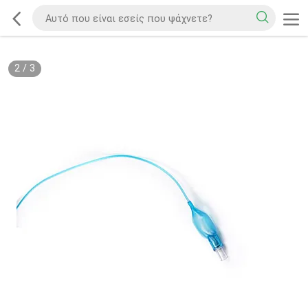
2
/
3