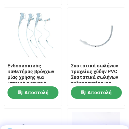
ερώτησης
ερώτησης
Σχετικά με εμάς
Γύρος εργοστασίων
Ποιοτικός έλεγχος
Ενδοσκοπικός
Συστατικά σωλήνων
επαφή
καθετήρας βρόγχων
τραχείας χύδην PVC
μίας χρήσης για
Συστατικά σωλήνων
ιατρική συσκευή
ενδοτραχείας για
αναισθησία
Ζητήστε ένα απόσπασμα
Αποστολή
Αποστολή
ερώτησης
ερώτησης
ET εναέριος διάδρομος σωλήνων
Λαρυγγικός εναέριος διάδρομος μασκών