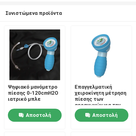
Συνιστώμενα προϊόντα
Ψηφιακό μανόμετρο
Επαγγελματική
πίεσης 0-120cmH2O
χειροκίνητη μέτρηση
Αρχική Σελίδα
ιατρικό μπλε
πίεσης των
αεραγωγών για την
ETT LMA 0-
Αποστολή
Αποστολή
Προϊόντα
120CMH2O
ερώτησης
ερώτησης
Εμφάνιση VR