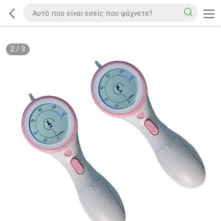
2
/
3