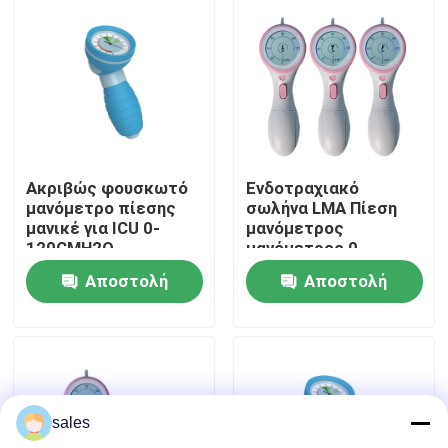
Σχετικά με εμάς
Γύρος εργοστασίων
Ποιοτικός έλεγχος
Ακριβώς φουσκωτό
Ενδοτραχιακό
μανόμετρο πίεσης
σωλήνα LMA Πίεση
μανικέ για ICU 0-
μανόμετρος
επαφή
120CMH2O
μανόμετρος 0-
120cmH2O
Αποστολή
Αποστολή
Ζητήστε ένα απόσπασμα
ερώτησης
ερώτησης
ET εναέριος διάδρομος σωλήνων
sales
Λαρυγγικός εναέριος διάδρομος μασκών