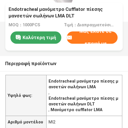
Endotracheal μανόμετρο Cufflator πίεσης
μανσετών σωλήνων LMA DLT
MOQ：1000PCS
Τιμή：Διαπραγματεύσιμα
Μας ελάτε σε
Καλύτερη τιμή
επαφή με
Περιγραφή προϊόντων
Endotracheal μανόμετρο πίεσης μ
ανσετών σωλήνων LMA
,
Υψηλό φως:
Endotracheal μανόμετρο πίεσης μ
ανσετών σωλήνων DLT
,
Μανόμετρο cufflator LMA
Αριθμό μοντέλου
MI2