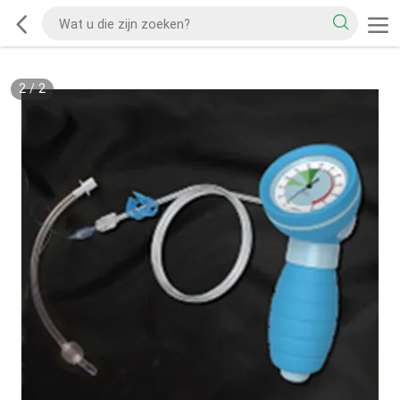
2
/
2