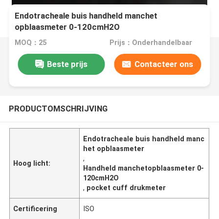
Endotracheale buis handheld manchet
opblaasmeter 0-120cmH2O
MOQ：25
Prijs：Onderhandelbaar
Beste prijs
Contacteer ons
PRODUCTOMSCHRIJVING
Endotracheale buis handheld manc
het opblaasmeter
,
Hoog licht:
Handheld manchetopblaasmeter 0-
120cmH2O
,
pocket cuff drukmeter
Certificering
ISO