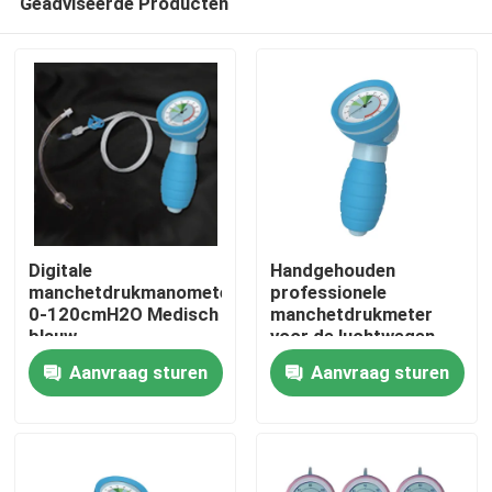
Geadviseerde Producten
Digitale
Handgehouden
manchetdrukmanometer
professionele
0-120cmH2O Medisch
manchetdrukmeter
blauw
voor de luchtwegen
Thuis
voor ETT LMA 0-
Aanvraag sturen
Aanvraag sturen
120CMH2O
Producten
VR-show