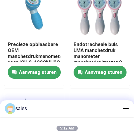
Over ons
Fabrieksreis
Precieze opblaasbare
Endotracheale buis
OEM
LMA manchetdruk
Kwaliteitscontrole
manchetdrukmanometer
manometer
voor ICU 0-120CMH2O
manchetdrukmeter 0-
120cmH2O
Aanvraag sturen
Aanvraag sturen
Contacteer ons
Vraag een offerte aan
sales
ET Buisluchtroute
5:12 AM
Laryngeal Maskerluchtroute