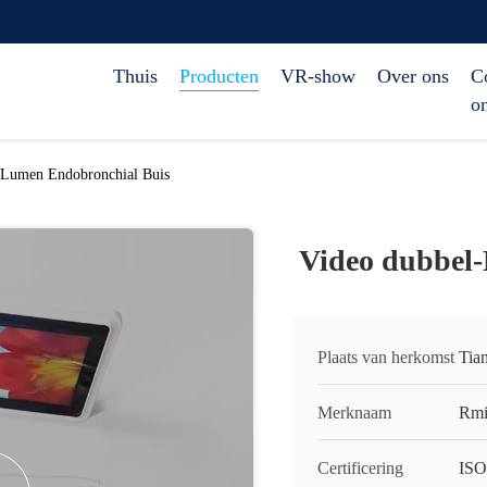
Thuis
Producten
VR-show
Over ons
C
o
-Lumen Endobronchial Buis
Video dubbel
Plaats van herkomst
Tian
Merknaam
Rmi
Certificering
ISO