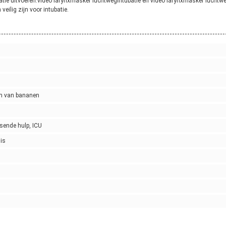
tie uitvoeren.video larynxmasker luchtwegintubatie en video larynxmasker luchtw
eilig zijn voor intubatie.
orm van bananen
sende hulp, ICU
is