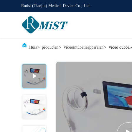
Rmist (Tianjin) Medical Device Co., Ltd.
Huis
>
producten
>
Videointubatieapparaten
>
Video dubbel