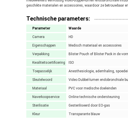
medewerkers eenvoudig video-doppel-lumen endobronchiale intuba
geschikte materialen en accessoires, waardoor ze betrouwbaar en v
Technische parameters:
Parameter
Waarde
Camera
HD
Eigenschappen
Medisch materiaal en accessoires
Verpakking
Blister Pouch of Blister Pack in de v
Kwaliteitscertificering
ISO
Toepasselijk
Anesthesiologie, ademhaling, spoedei
Sleutelwoord
Video Dubbel-lumen endobronchiale bu
Materiaal
PVC voor medische doeleinden
Naverkoopservice
Online technische ondersteuning
Sterilisatie
Gesteriliseerd door EO-gas
Kleur
Transparante blauw