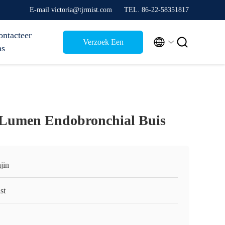
E-mail victoria@tjrmist.com
TEL. 86-22-58351817
ontacteer


Verzoek Een
ns
Citaat
-Lumen Endobronchial Buis
jin
st