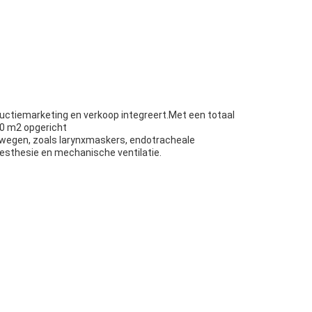
ductiemarketing en verkoop integreert.Met een totaal
60 m2 opgericht
htwegen, zoals larynxmaskers, endotracheale
esthesie en mechanische ventilatie.