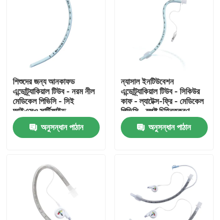
শিশুদের জন্য আনকাফড
ন্যাসাল ইনটিউবেশন
এন্ডোট্র্যাকিয়াল টিউব - নরম নীল
এন্ডোট্র্যাকিয়াল টিউব - সিকিউর
মেডিকেল পিভিসি - সিই
কাফ - ল্যাটেক্স-ফ্রি - মেডিকেল
আইএসও সার্টিফাইড
পিভিসি - স্পষ্ট চিহ্নিতকরণ
অনুসন্ধান পাঠান
অনুসন্ধান পাঠান
বাড়ি
পণ্য
VR প্রদর্শন