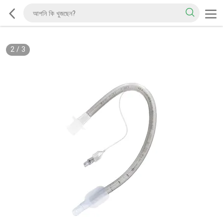
2
/
3