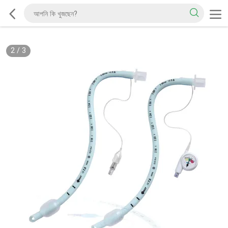
2
/
3