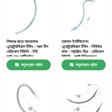
শিশুদের জন্য আনকাফড
ন্যাসাল ইনটিউবেশন
এন্ডোট্র্যাকিয়াল টিউব - নরম নীল
এন্ডোট্র্যাকিয়াল টিউব - সিকিউর
মেডিকেল পিভিসি - সিই
কাফ - ল্যাটেক্স-ফ্রি - মেডিকেল
আইএসও সার্টিফাইড
পিভিসি - স্পষ্ট চিহ্নিতকরণ
অনুসন্ধান পাঠান
অনুসন্ধান পাঠান
বাড়ি
পণ্য
VR প্রদর্শন