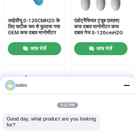
हमारे बारे में
आईसीयू 0-120CMH2O के
एंडोट्रैचियल ट्यूब एलएमए
लिए सटीक रूप से फुलाया गया
कफ दबाव मानोमीटर कफ
OEM कफ दबाव मानोमीटर
दबाव गेज 0-120cmH2O
फैक्टरी यात्रा
जांच भेजें
जांच भेजें
गुणवत्ता नियंत्रण
हमसे संपर्क करें
sales
एक बोली का अनुरोध
5:32 PM
ईटी ट्यूब एयरवे
Good day, what product are you looking 
for?
उच्च गुणवत्ता वाली ईटीटी
कफ फुलाने वाला मैनोमीटर
स्वरयंत्र मुखौटा वायुमार्ग
एलएमए कफ दबाव मानोमीटर
CIM रेंज 0 ~ 120cmh2o