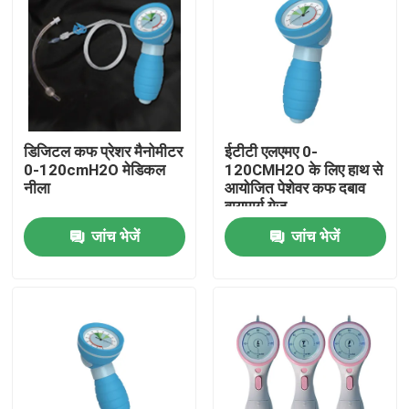
डिजिटल कफ प्रेशर मैनोमीटर
ईटीटी एलएमए 0-
0-120cmH2O मेडिकल
120CMH2O के लिए हाथ से
नीला
आयोजित पेशेवर कफ दबाव
वायुमार्ग गेज
जांच भेजें
जांच भेजें
होम
उत्पाद
वीआर दिखाएँ