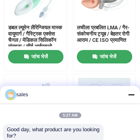
हमारे बारे में
डबल ल्यूमेन लैरिन्जियल मास्क
लचीला प्रबलित LMA / गैर-
वायुमार्ग / गैस्ट्रिक एक्सेस
संकोचनीय ट्यूब / बेहतर रोगी
फैक्टरी यात्रा
चैनल / मेडिकल सिलिकॉन
आराम / CE ISO प्रमाणित
संरचना / सीई आईएसओ
जांच भेजें
जांच भेजें
गुणवत्ता नियंत्रण
हमसे संपर्क करें
sales
एक बोली का अनुरोध
5:27 AM
ईटी ट्यूब एयरवे
Good day, what product are you looking 
for?
स्वरयंत्र मुखौटा वायुमार्ग
प्रबलित स्वरयंत्र मास्क
प्रबलित सिलिकॉन