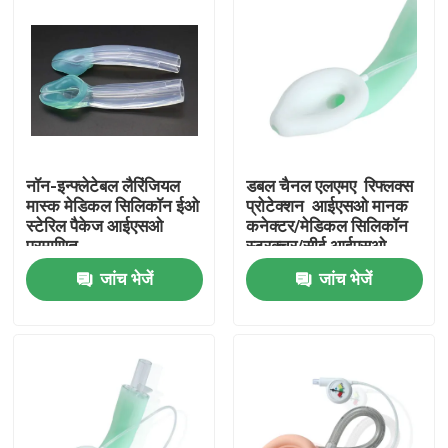
नॉन-इन्फ्लेटेबल लैरिंजियल
डबल चैनल एलएमए ️ रिफ्लक्स
मास्क मेडिकल सिलिकॉन ईओ
प्रोटेक्शन ️ आईएसओ मानक
स्टेरिल पैकेज आईएसओ
कनेक्टर/मेडिकल सिलिकॉन
प्रमाणित
स्ट्रक्चर/सीई आईएसओ
जांच भेजें
जांच भेजें
होम
उत्पाद
वीआर दिखाएँ