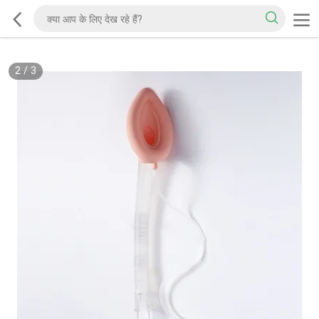
2
/
3