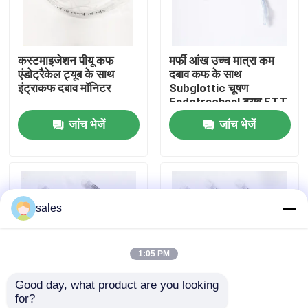
हमारे बारे में
कस्टमाइजेशन पीयू कफ
मर्फी आंख उच्च मात्रा कम
एंडोट्रैकेल ट्यूब के साथ
दबाव कफ के साथ
फैक्टरी यात्रा
इंट्राकफ दबाव मॉनिटर
Subglottic चूषण
Endotracheal ट्यूब ETT
जांच भेजें
जांच भेजें
गुणवत्ता नियंत्रण
हमसे संपर्क करें
sales
एक बोली का अनुरोध
1:05 PM
ईटी ट्यूब एयरवे
Good day, what product are you looking 
for?
स्वरयंत्र मुखौटा वायुमार्ग
मेडिकल ग्रेड पीवीसी
विभिन्न आकारों में डिस्पोजेबल