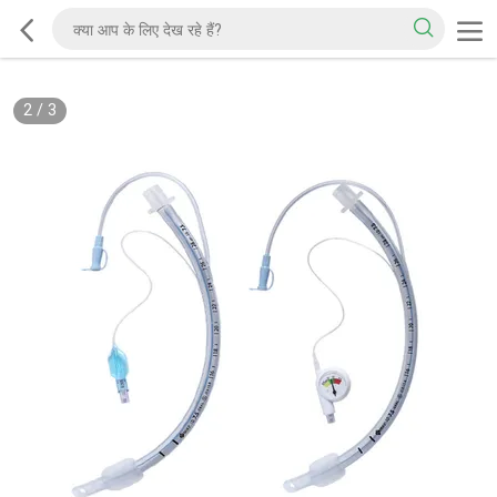
2
/
3