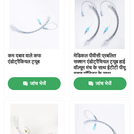
कम दबाव वाले कफ
मेडिकल पीवीसी प्रबलित
एंडोट्रैकियल ट्यूब
सक्शन एंडोट्रैचियल ट्यूब हाई
वॉल्यूम मंच के साथ ईटीटी पीयू
दबाव मॉनिटर के साथ
जांच भेजें
जांच भेजें
होम
उत्पाद
वीआर दिखाएँ