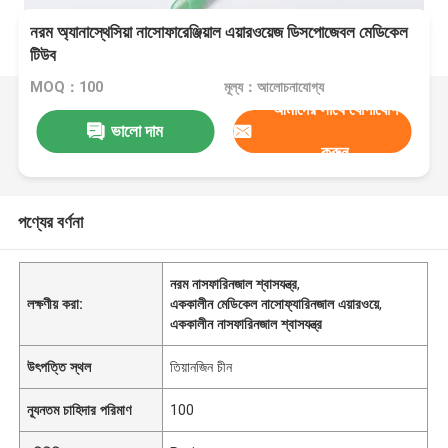
নরম অ্যানাস্থেসিয়া নাসোফারেঞ্জিয়াল এয়ারওয়েজ ডিসপোজেবল মেডিকেল
টিউব
MOQ：100
মূল্য：আলোচনাযোগ্য
আমাদের সাথে যোগাযোগ
ভালো দাম
করুন
পণ্যের বর্ণনা
নরম নাসফারিনজাল শ্বাসযন্ত্র
,
লক্ষণীয় করা:
এককালীন মেডিকেল নাসোফ্যারিনজাল এয়ারওয়ে
,
এককালীন নাসফারিনজাল শ্বাসযন্ত্র
উৎপত্তি স্থল
তিয়ানজিন চীন
ন্যূনতম চাহিদার পরিমাণ
100