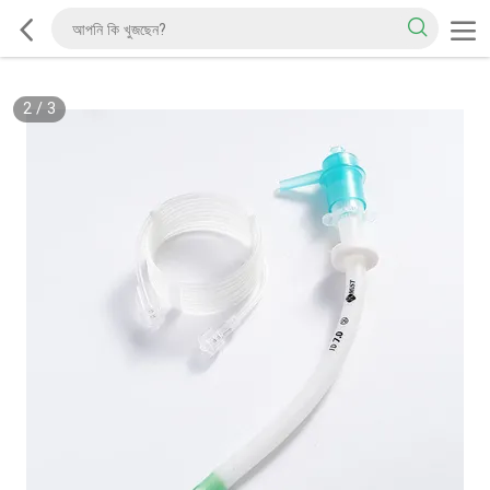
2
/
3