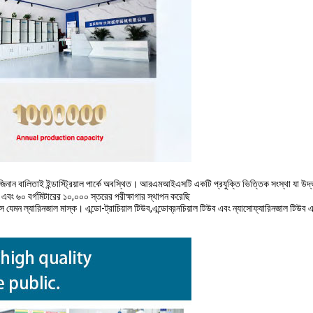
 জিনান বালিতাই ইন্ডাস্ট্রিয়াল পার্কে অবস্থিত। আরএমআইএসটি একটি প্রযুক্তি ভিত্তিক সংস্থা যা উ
 এবং ৬০ বর্গমিটারের ১০,০০০ স্তরের পরীক্ষাগার স্থাপন করেছি
স যেমন ল্যারিনজাল মাস্ক। এন্ডো-ট্রাচিয়াল টিউব,এন্ডোব্রনচিয়াল টিউব এবং ন্যাসোফ্যারিনজাল টিউব এবং 