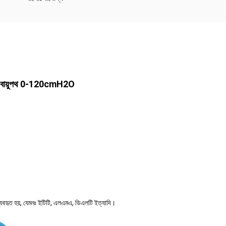
জন্য বায়ুপথ 0-120cmH2O
্যবহৃত হয়, যেমনঃ ইটিটি, এলএমএ, ডিএলটি ইত্যাদি।