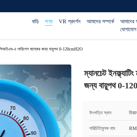
বাড়ি
পণ্য
VR প্রদর্শন
আমাদের সম্পর্কে
আমাদের 
যোগাযোগ
িটার সিআইএম-এ লারিগেল মাস্কের জন্য বায়ুপথ 0-120cmH2O
ম্যানচেট ইনফ্ল্যাট
জন্য বায়ুপথ 0
উৎপত্তি স্থল
তিয়
পরিচিতিমুলক নাম
RM