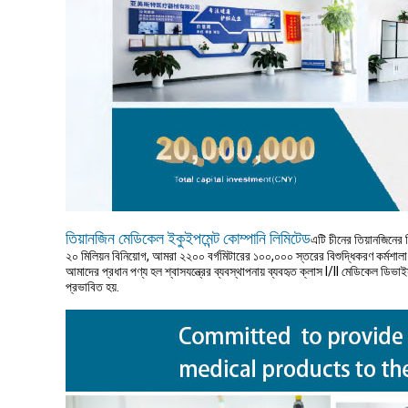
তিয়ানজিন মেডিকেল ইকুইপমেন্ট কোম্পানি লিমিটেড
এটি চীনের তিয়ানজিনের
২০ মিলিয়ন বিনিয়োগ, আমরা ২২০০ বর্গমিটারের ১০০,০০০ স্তরের বিশুদ্ধিকরণ কর্মশালা
আমাদের প্রধান পণ্য হল শ্বাসযন্ত্রের ব্যবস্থাপনায় ব্যবহৃত ক্লাস I/II মেডিকেল ডিভাই
প্রভাবিত হয়.