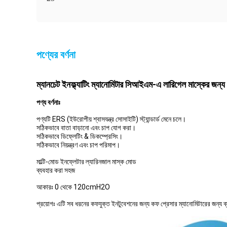
পণ্যের বর্ণনা
ম্যানচেট ইনফ্ল্যাটিং ম্যানোমিটার সিআইএম-এ লারিগেল মাস্কের 
পণ্য
বর্ণনাঃ
পণ্যটি ERS (ইউরোপীয় শ্বাসযন্ত্র সোসাইটি) স্ট্যান্ডার্ড মেনে চলে।
সঠিকভাবে বাতা বাড়ানো এবং চাপ যোগ করা।
সঠিকভাবে ডিফ্লেটিং & ডিকম্প্রেসিং।
সঠিকভাবে নিয়ন্ত্রণ এবং চাপ পরিমাপ।
মাল্টি-মোড ইনফ্লেটার ল্যারিনজাল মাস্ক মোড
ব্যবহার করা সহজ
আকারঃ 0 থেকে 120cmH2O
প্রয়োগঃ এটি সব ধরনের কফযুক্ত ইনটুবেশনের জন্য কফ প্রেসার ম্যানোমিটারের জন্য ব