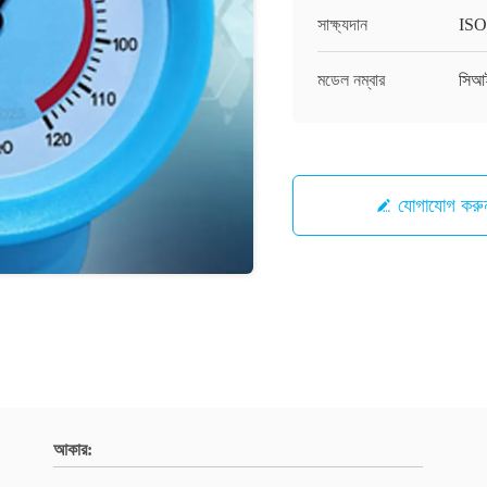
সাক্ষ্যদান
ISO
মডেল নম্বার
সিআ
যোগাযোগ করু
আকার: