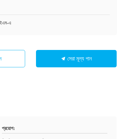
ইএম-এ
ন
সেরা মূল্য পান
প্রয়োগ: