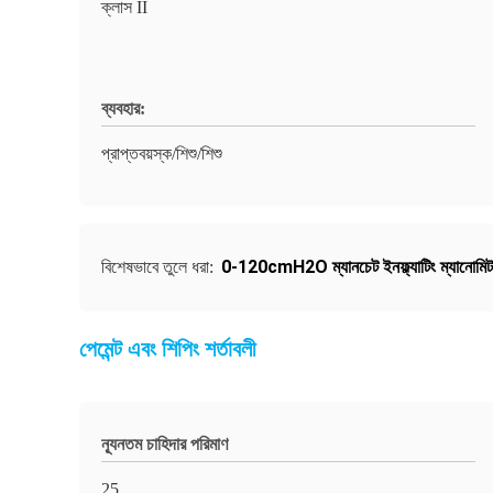
ক্লাস II
ব্যবহার:
প্রাপ্তবয়স্ক/শিশু/শিশু
0-120cmH2O ম্যানচেট ইনফ্ল্যাটিং ম্যানোমিট
বিশেষভাবে তুলে ধরা:
পেমেন্ট এবং শিপিং শর্তাবলী
ন্যূনতম চাহিদার পরিমাণ
25