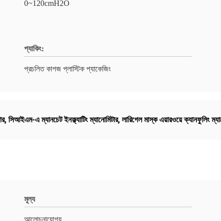
0~120cmH2O
প্যাকিং:
প্রচলিত কাগজ প্লাস্টিক প্যাকেজিং
ার
,
সিআইএম-এ ম্যানচেট ইনফ্ল্যাটিং ম্যানোমিটার
,
লারিগেল মাস্ক এয়ারওয়ে ক্যানফুলিং ম্য
মূল্য
আলোচনাযোগ্য