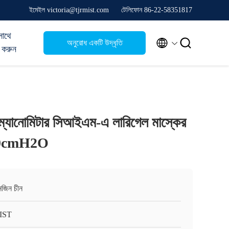
ইমেইল victoria@tjrmist.com
টেলিফোন 86-22-58351817
সাথে


অনুরোধ একটি উদ্ধৃতি
 করুন
িং ম্যানোমিটার সিআইএম-এ লারিগেল মাস্কের
-120cmH2O
ানজিন চীন
IST