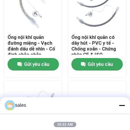
Về chúng tôi
Tham quan nhà máy
Ống nội khí quản
Ống nội khí quản có
đường miệng - Vạch
dây hút - PVC y tế -
đánh dấu dễ nhìn - Cố
Chống xoắn - Chứng
Kiểm soát chất lượng
định chắc chắn -
nhận CE & ISO
Không chứa Latex -
Gửi yêu cầu
Gửi yêu cầu
Chứng nhận ISO CE
Liên hệ chúng tôi
Yêu cầu báo giá
sales
Đường thở ống ET
10:22 AM
đường thở mặt nạ thanh quản