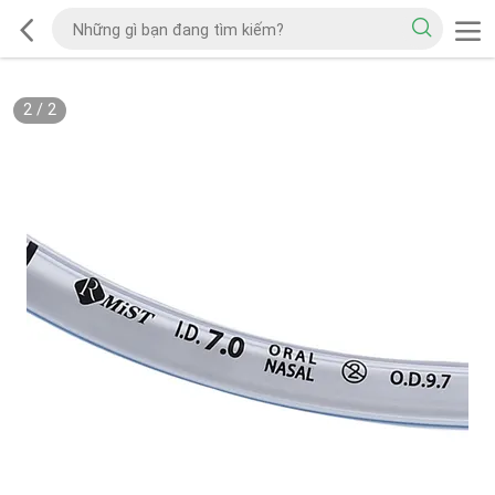
2
/
2