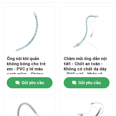
Ống nội khí quản
Châm mũi ống dẫn nội
không bóng cho trẻ
tiết - Chốt an toàn -
em - PVC y tế màu
Không có chất dạ dày
xanh mềm - Chứng
- PVC y tế - Nhãn rõ
nhận CE ISO
ràng
Nhà
Gửi yêu cầu
Gửi yêu cầu
Sản phẩm
Hướng dẫn VR