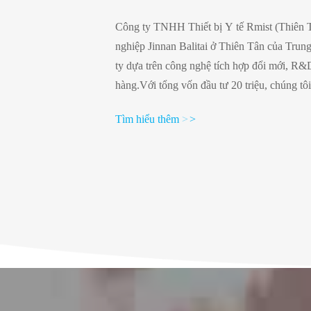
Công ty TNHH Thiết bị Y tế Rmist (Thiên T
nghiệp Jinnan Balitai ở Thiên Tân của Tru
ty dựa trên công nghệ tích hợp đổi mới, R&D,
hàng.Với tổng vốn đầu tư 20 triệu, chúng tô
chế 100.000 cấp diện tích 2200 m² và phòng
Tìm hiểu thêm
>
>
tích 60 m²Sản phẩm chính của chúng tôi là các
dụng trong quản lý đường thở như mặt nạ t
Ống nội phế qu...