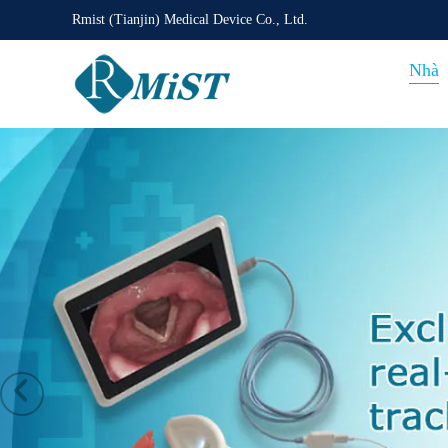
Rmist (Tianjin) Medical Device Co., Ltd.
Nhà
