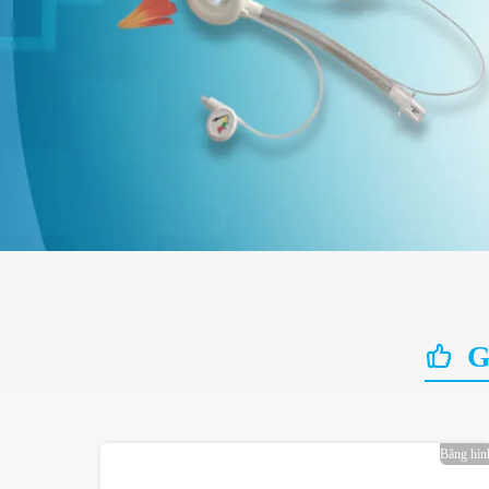
Gi
Băng hìn