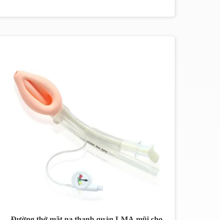
Đường thở mặt nạ thanh quản LMA mũi cho