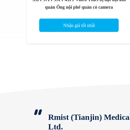
quản Ống nội phế quản có camera
Nhận giá tốt nhất
Rmist (Tianjin) Medical
Ltd.