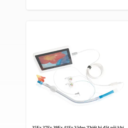
35Fr 37Fr 39Fr 41Fr Video Thiết bị đặt nội khí