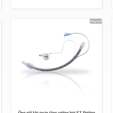
Băng hình
Ống nội khí quản tăng cường hút ET Đường