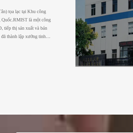
ân) tọa lạc tại Khu công
ng Quốc.RMIST là một công
 tiếp thị sản xuất và bán
i đã thành lập xưởng tinh
 thí nghiệm 10.000 cấp diện
 thiết bị y tế Class I/ll ứng
hanh quản.Ống nội khí quản,