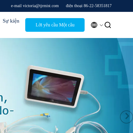
e-mail victoria@tjrmist.com
điện thoại 86-22-58351817
Sự kiện


Lời yêu cầu Một câu
trích dẫn
