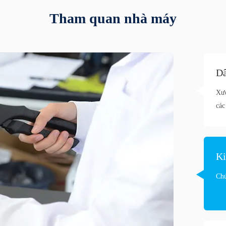
Tham quan nhà máy
Dâ
Xưở
các
Ki
Chú