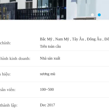
Bắc Mỹ , Nam Mỹ , Tây Âu , Đông Âu , Đông
chính:
Trên toàn cầu
 hình kinh doanh:
Nhà sản xuất
 hiệu:
sương mù
hân viên:
100~500
thành lập:
Dec 2017