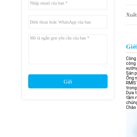
Xuất
Giới
Công 
công 
xưởng
Sản p
Ống n
Gửi
RMIST
trong
Dựa t
tầm n
chún
Chào 