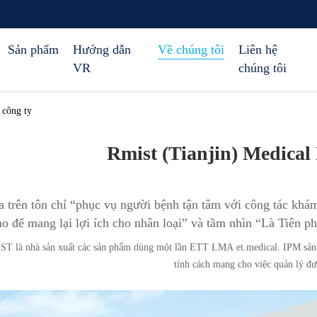
Sản phẩm
Hướng dẫn
Về chúng tôi
Liên hệ
VR
chúng tôi
 công ty
Rmist (Tianjin) Medical 
 trên tôn chỉ “phục vụ người bệnh tận tâm với công tác khá
ao để mang lại lợi ích cho nhân loại” và tầm nhìn “Là Tiên p
T là nhà sản xuất các sản phẩm dùng một lần ETT LMA et.medical. IPM sản 
tính cách mạng cho việc quản lý đ