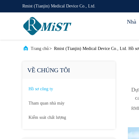
Rmist (Tianjin) Medical Device Co., Ltd.
Nhà
Trang chủ
>
Rmist (Tianjin) Medical Device Co., Ltd. Hồ sơ
VỀ CHÚNG TÔI
Hồ sơ công ty
Dựa
c
Tham quan nhà máy
RMIS
Kiểm soát chất lượng