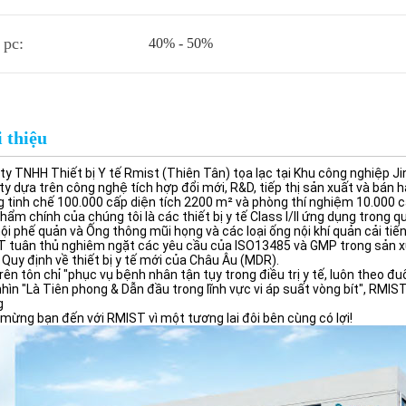
 pc:
40% - 50%
 thiệu
ty TNHH Thiết bị Y tế Rmist (Thiên Tân) tọa lạc tại Khu công nghiệp J
ty dựa trên công nghệ tích hợp đổi mới, R&D, tiếp thị sản xuất và bán h
 tinh chế 100.000 cấp diện tích 2200 m² và phòng thí nghiệm 10.000 c
hẩm chính của chúng tôi là các thiết bị y tế Class I/ll ứng dụng trong
ội phế quản và Ống thông mũi họng và các loại ống nội khí quản cải tiế
 tuân thủ nghiêm ngặt các yêu cầu của ISO13485 và GMP trong sản xu
 Quy định về thiết bị y tế mới của Châu Âu (MDR).
rên tôn chỉ "phục vụ bệnh nhân tận tụy trong điều trị y tế, luôn theo đu
hìn "Là Tiên phong & Dẫn đầu trong lĩnh vực vi áp suất vòng bít", RM
g
mừng bạn đến với RMIST vì một tương lai đôi bên cùng có lợi!