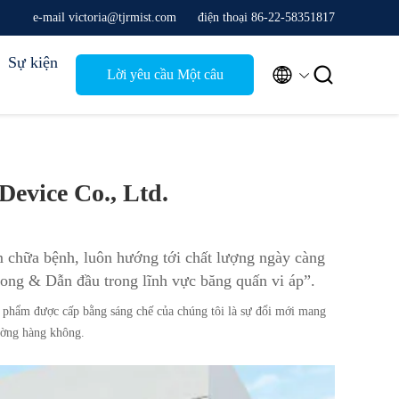
e-mail victoria@tjrmist.com
điện thoại 86-22-58351817
Sự kiện


Lời yêu cầu Một câu
trích dẫn
Device Co., Ltd.
m chữa bệnh, luôn hướng tới chất lượng ngày càng
hong & Dẫn đầu trong lĩnh vực băng quấn vi áp”.
phẩm được cấp bằng sáng chế của chúng tôi là sự đổi mới mang
ường hàng không.