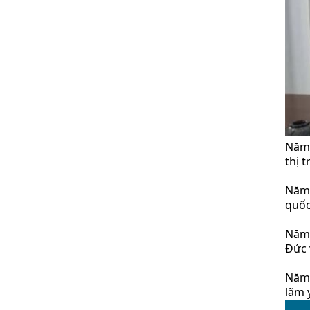
Năm 
thị 
Năm 
quốc
Năm 
Đức 
Năm 
lãm y