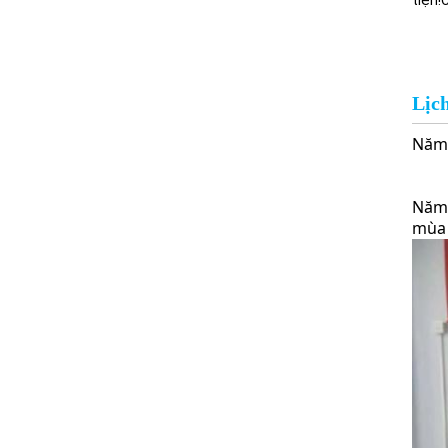
tiện!
Lịc
Năm 
Năm 
mùa 