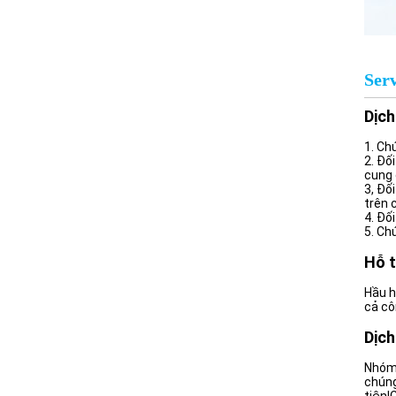
Serv
Dịch
1. Ch
2. Đố
cung 
3, Đố
trên 
4. Đố
5. Ch
Hỗ t
Hầu h
cả cô
Dịch
Nhóm 
chúng