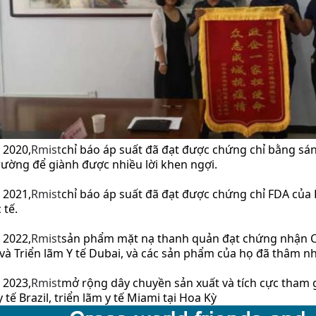
2020,
Rm
ist
chỉ báo áp suất đã đạt được chứng chỉ bằng sá
trường để giành được nhiều lời khen ngợi.
2021,
Rm
ist
chỉ báo áp suất đã đạt được chứng chỉ FDA của
 tế.
2022,
Rm
ist
sản phẩm mặt nạ thanh quản đạt chứng nhận C
và Triển lãm Y tế Dubai, và các sản phẩm của họ đã thâm n
2023,
Rm
ist
mở rộng dây chuyền sản xuất và tích cực tham gi
 tế Brazil, triển lãm y tế Miami tại Hoa Kỳ