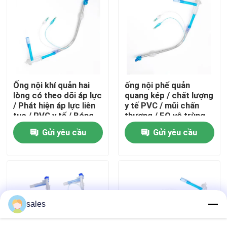
Về chúng tôi
Tham quan nhà máy
Ống nội khí quản hai
ống nội phế quản
Kiểm soát chất lượng
lòng có theo dõi áp lực
quang kép / chất lượng
/ Phát hiện áp lực liên
y tế PVC / mũi chấn
tục / PVC y tế / Bóng
thương / EO vô trùng
Liên hệ chúng tôi
chèn áp lực thấp, thể
Gửi yêu cầu
Gửi yêu cầu
tích lớn / Chứng nhận
CE
Yêu cầu báo giá
Đường thở ống ET
sales
đường thở mặt nạ thanh quản