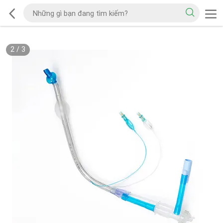
2
/
3