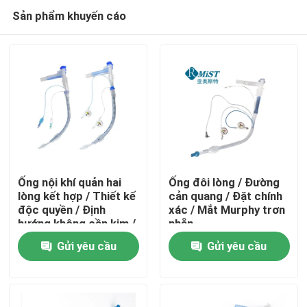
Sản phẩm khuyến cáo
Ống nội khí quản hai
Ống đôi lòng / Đường
lòng kết hợp / Thiết kế
cản quang / Đặt chính
độc quyền / Định
xác / Mắt Murphy trơn
Nhà
hướng không cần kim /
nhẵn
PVC Y tế
Gửi yêu cầu
Gửi yêu cầu
Sản phẩm
Hướng dẫn VR