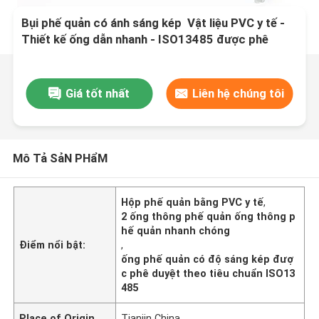
Bụi phế quản có ánh sáng kép ️ Vật liệu PVC y tế -
Thiết kế ống dẫn nhanh - ISO13485 được phê
duyệt
Giá tốt nhất
Liên hệ chúng tôi
Mô Tả SảN PHẩM
Hộp phế quản bằng PVC y tế
,
2 ống thông phế quản ống thông p
hế quản nhanh chóng
Điểm nổi bật:
,
ống phế quản có độ sáng kép đượ
c phê duyệt theo tiêu chuẩn ISO13
485
Place of Origin
Tianjin China