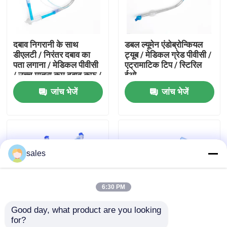
हमारे बारे में
दबाव निगरानी के साथ
डबल ल्यूमेन एंडोब्रोन्कियल
डीएलटी / निरंतर दबाव का
ट्यूब / मेडिकल ग्रेड पीवीसी /
फैक्टरी यात्रा
पता लगाना / मेडिकल पीवीसी
एट्रामाटिक टिप / स्टिरिल
/ उच्च मात्रा कम दबाव कफ /
ईओ
सीई प्रमाणित
जांच भेजें
जांच भेजें
गुणवत्ता नियंत्रण
हमसे संपर्क करें
sales
एक बोली का अनुरोध
6:30 PM
ईटी ट्यूब एयरवे
Good day, what product are you looking 
for?
स्वरयंत्र मुखौटा वायुमार्ग
नवाचार पेटेंटेड संयुक्त डबल
चिकनी टिप डबल ल्यूमेन