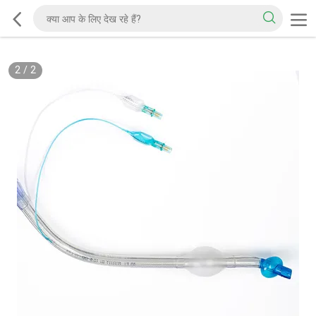
2
/
2