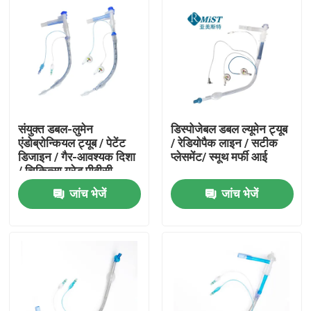
संयुक्त डबल-लुमेन
डिस्पोजेबल डबल ल्यूमेन ट्यूब
एंडोब्रोन्कियल ट्यूब / पेटेंट
/ रेडियोपैक लाइन / सटीक
डिजाइन / गैर-आवश्यक दिशा
प्लेसमेंट/ स्मूथ मर्फी आई
/ चिकित्सा ग्रेड पीवीसी
जांच भेजें
जांच भेजें
होम
उत्पाद
वीआर दिखाएँ