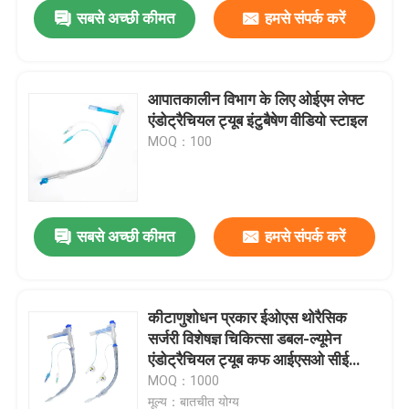
सबसे अच्छी कीमत
हमसे संपर्क करें
आपातकालीन विभाग के लिए ओईएम लेफ्ट
एंडोट्रैचियल ट्यूब इंटुबैषेण वीडियो स्टाइल
MOQ：100
सबसे अच्छी कीमत
हमसे संपर्क करें
होम
कीटाणुशोधन प्रकार ईओएस थोरैसिक
सर्जरी विशेषज्ञ चिकित्सा डबल-ल्यूमेन
उत्पाद
एंडोट्रैचियल ट्यूब कफ आईएसओ सीई
प्रमाणपत्र बाएं-तरफा
MOQ：1000
वीआर दिखाएँ
मूल्य：बातचीत योग्य