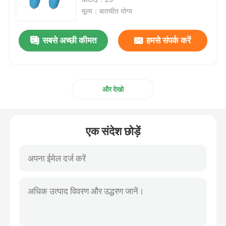
मूल्य：बातचीत योग्य
नासॉफिरिन्जियल एयरवे ट्यूब
सबसे अच्छी कीमत
हमसे संपर्क करें
डिस्पोजेबल एंडोट्रैचियल ट्यूब
और देखो
डबल लुमेन ब्रोन्कियल ट्यूब
एयरवे प्रेशर मॉनिटर
एक संदेश छोड़ें
कफ प्रेशर मैनोमीटर
ब्रोन्कियल ब्लॉकर ट्यूब
सक्शन कैथेटर