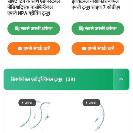
सॉफ्ट टिप के साथ एडजस्टेबल
इंजेक्टेबल नासॉफिरिन्जियल
पीडियाट्रिक नासोफेरींजल
एयरवे ट्यूब साइज 7 ओडीएम
एयरवे NPA ब्रीदिंग ट्यूब
सबसे अच्छी कीमत
सबसे अच्छी कीमत
हमसे संपर्क करें
हमसे संपर्क करें
डिस्पोजेबल एंडोट्रैचियल ट्यूब
(39)