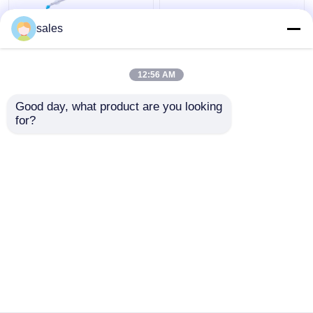
आईसीयू डबल लुमेन कफ्ड
Tracheostomy के लिए
sales
ट्रेकियोस्टोमी ट्यूब ट्रेकिआ
ODM कफ्ड डबल लुमेन
कैनुला
ब्रोन्कियल ट्यूब
12:56 AM
सबसे अच्छी कीमत
सबसे अच्छी कीमत
Good day, what product are you looking 
for?
हमसे संपर्क करें
हमसे संपर्क करें
और देखो
होम
हमारे बारे में
हमसे संपर्क करें
Desktop Site
साइटमैप
गोपनीयता नीति