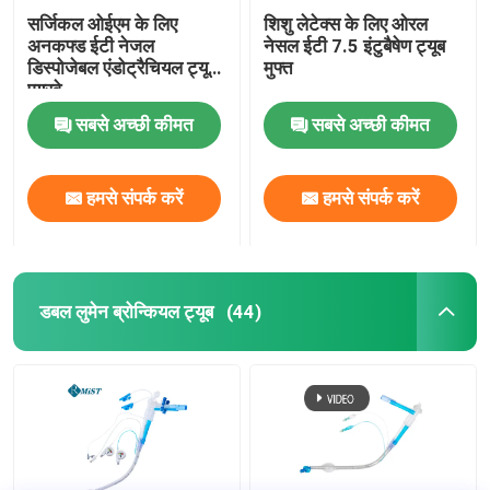
सर्जिकल ओईएम के लिए
शिशु लेटेक्स के लिए ओरल
अनकफ्ड ईटी नेजल
नेसल ईटी 7.5 इंटुबैषेण ट्यूब
डिस्पोजेबल एंडोट्रैचियल ट्यूब
मुफ्त
एयरवे
सबसे अच्छी कीमत
सबसे अच्छी कीमत
हमसे संपर्क करें
हमसे संपर्क करें
डबल लुमेन ब्रोन्कियल ट्यूब
(44)