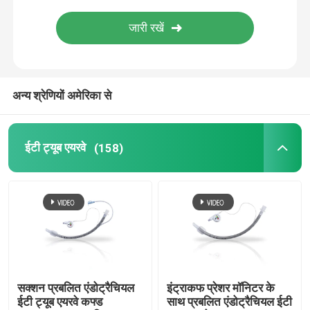
वीडियो इंट्यूबेशन डिवाइस
ऑरोफरीन्जियल एयरवे ट्यूब
अन्य श्रेणियों अमेरिका से
व्यक्तिगत सुरक्षा उपकरण पीपीई
ईटी ट्यूब एयरवे
(158)
एनेस्थेसिया डिस्पोजेबल
एंडोट्रैकियल ट्यूब के घटक
OEM कैथेटर
सक्शन प्रबलित एंडोट्रैचियल
इंट्राकफ प्रेशर मॉनिटर के
ईटी ट्यूब एयरवे कफ्ड
साथ प्रबलित एंडोट्रैचियल ईटी